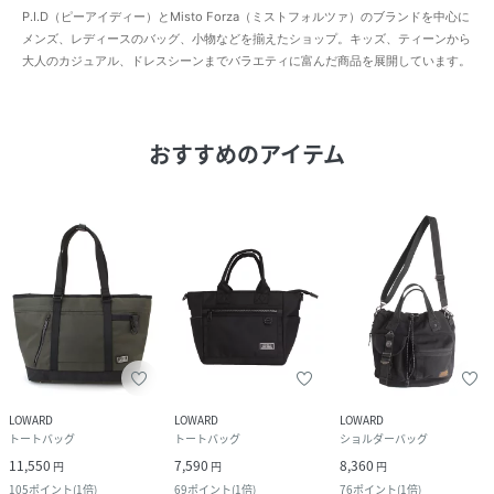
P.I.D（ピーアイディー）とMisto Forza（ミストフォルツァ）のブランドを中心に
メンズ、レディースのバッグ、小物などを揃えたショップ。キッズ、ティーンから
大人のカジュアル、ドレスシーンまでバラエティに富んだ商品を展開しています。
おすすめのアイテム
LOWARD
LOWARD
LOWARD
トートバッグ
トートバッグ
ショルダーバッグ
11,550
7,590
8,360
円
円
円
105
ポイント
(
1倍
)
69
ポイント
(
1倍
)
76
ポイント
(
1倍
)