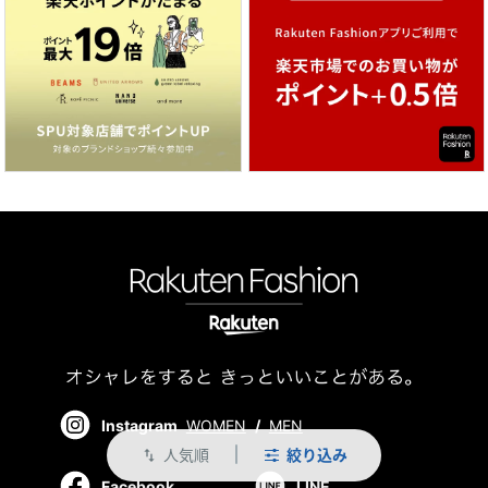
Instagram
WOMEN
/
MEN
人気順
絞り込み
swap_vert
Facebook
LINE