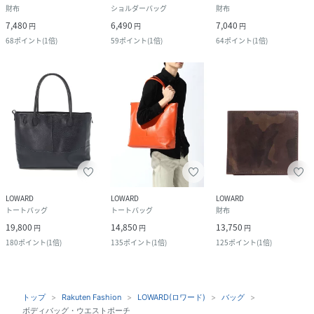
財布
ショルダーバッグ
財布
7,480
6,490
7,040
円
円
円
68
ポイント
(
1倍
)
59
ポイント
(
1倍
)
64
ポイント
(
1倍
)
LOWARD
LOWARD
LOWARD
トートバッグ
トートバッグ
財布
19,800
14,850
13,750
円
円
円
180
ポイント
(
1倍
)
135
ポイント
(
1倍
)
125
ポイント
(
1倍
)
トップ
Rakuten Fashion
LOWARD(ロワード)
バッグ
ボディバッグ・ウエストポーチ