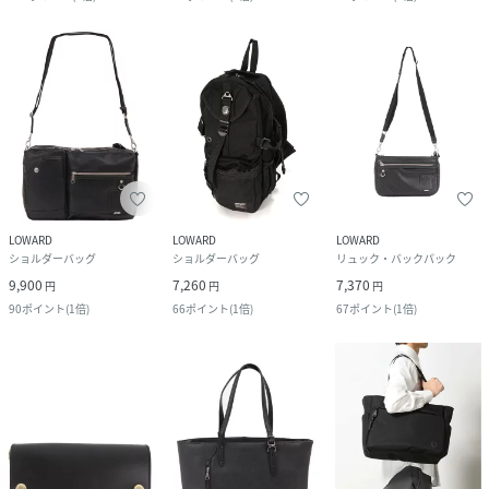
LOWARD
LOWARD
LOWARD
ショルダーバッグ
ショルダーバッグ
リュック・バックパック
9,900
7,260
7,370
円
円
円
90
ポイント
(
1倍
)
66
ポイント
(
1倍
)
67
ポイント
(
1倍
)