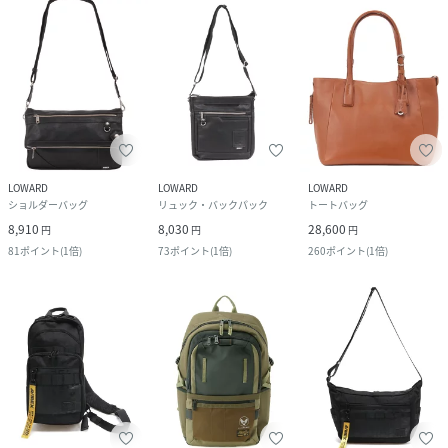
LOWARD
LOWARD
LOWARD
ショルダーバッグ
リュック・バックパック
トートバッグ
8,910
8,030
28,600
円
円
円
81
ポイント
(
1倍
)
73
ポイント
(
1倍
)
260
ポイント
(
1倍
)