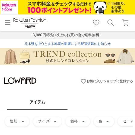
menu
home
search
favorite_border
shopping_cart
lock_outline
メニュー
トップ
検索
お気に入り
カート
ログイン
3,980円(税込)以上のお買い物で送料無料！
熊本県を中心とする地震の影響による配送遅延のお知らせ
favorite_border
お気に入りショップに登録する
アイテム
arrow_drop_down
arrow_drop_down
arrow_drop_down
arrow_drop_down
性別
サイズ
価格
色
セール