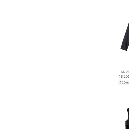
文房具
ペット用品
福袋・ギフト・その他
LANVI
46,2
420
ポ