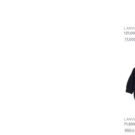
ヘアケア
フレグランス
LANVI
121,0
メイク道具・美容器具
11,00
コフレ・キット・セット
食器・調理器具・キッチ
ン用品
インテリア・生活雑貨
スマホグッズ・オーディ
オ機器
スポーツ・アウトドア用
LANVI
品
71,50
650
ポ