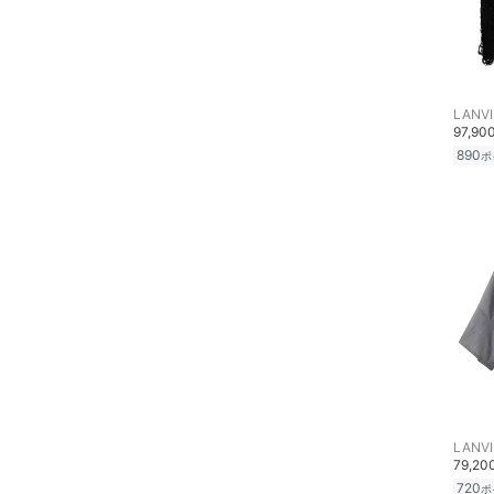
LANVI
97,90
890
ポ
LANVI
79,2
720
ポ