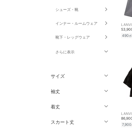
シューズ・靴
インナー・ルームウェア
LANVI
53,9
490
ポ
靴下・レッグウェア
さらに表示
ファッション雑貨
サイズ
アクセサリー・腕時計
ウェア（S/M/L）
袖丈
財布・ポーチ・ケース
～XS
S
着丈
帽子
ノースリーブ
M
L
LANVI
86,9
半袖
XL
XXL
スカート丈
ヘアアクセサリー
ショート丈
7,900
七分袖・五分袖
3XL～
フリー