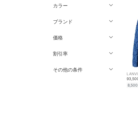
ミドル丈
マタニティウェア・ベビ
カラー
ミニ丈・ショート丈
長袖
ー用品
ロング丈
クリア
絞り込み
膝丈・ミディ丈
ブランド
スーツ・フォーマル
クリア
絞り込み
クリア
絞り込み
ミモレ丈
ブランド一覧からさがす >
価格
水着・スイムグッズ
ロング丈・マキシ丈
円
～
円
割引率
着物・浴衣・和装小物
クリア
絞り込み
スキンケア
％OFF
～
％OFF
その他の条件
絞り込み
クリア
絞り込み
LANVI
93,5
ベースメイク
クーポン対象のみ表示
8,500
絞り込み
スーパーDEALのみ表示
メイクアップ
クリア
絞り込み
ネイル
ボディケア・オーラルケ
ア