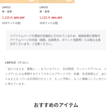
LAKOLE
LAKOLE
傘・長傘
傘・長傘
1,155
1,155
円
30
%
OFF
円
30
%
OFF
10
ポイント
(
1倍
)
10
ポイント
(
1倍
)
※アイテムページの更新が定期的に行われているため、検索結果が実際の
アイテムページの内容（価格、在庫表示、ポイント倍数等）とは異なる場
合がございます。ご注意ください。
LAKOLE（ラコレ）
「あたりまえを、素敵に。」をコンセプトに、生活雑貨、ウィメンズアパレル、メ
ンズアパレルを展開するライフスタイルブランドです。衣服、生活雑貨など、あた
りまえとなっている日用品だからこそ、もっと手軽に、もっと素敵にしていきたい
と考えています。
おすすめのアイテム