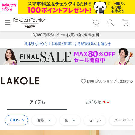
menu
home
search
favorite_border
shopping_cart
lock_outline
メニュー
トップ
検索
お気に入り
カート
ログイン
3,980円(税込)以上のお買い物で送料無料！
熊本県を中心とする地震の影響による配送遅延のお知らせ
favorite_border
お気に入りショップに登録する
アイテム
お知らせ
NEW
arrow_drop_down
arrow_drop_down
KIDS
価格
色
セール
スーパーDE