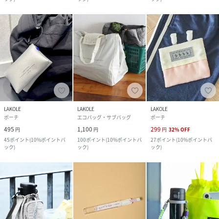
LAKOLE
LAKOLE
LAKOLE
ポーチ
エコバッグ・サブバッグ
ポーチ
495
1,100
299
円
円
円
32
%
OFF
45
ポイント
(
10%ポイントバ
100
ポイント
(
10%ポイントバ
27
ポイント
(
10%ポイントバ
ック
)
ック
)
ック
)