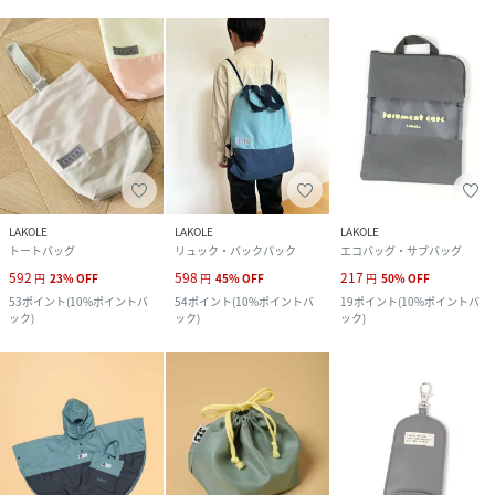
LAKOLE
LAKOLE
LAKOLE
トートバッグ
リュック・バックパック
エコバッグ・サブバッグ
592
598
217
円
23
%
OFF
円
45
%
OFF
円
50
%
OFF
53
ポイント
(
10%ポイントバ
54
ポイント
(
10%ポイントバ
19
ポイント
(
10%ポイントバ
ック
)
ック
)
ック
)