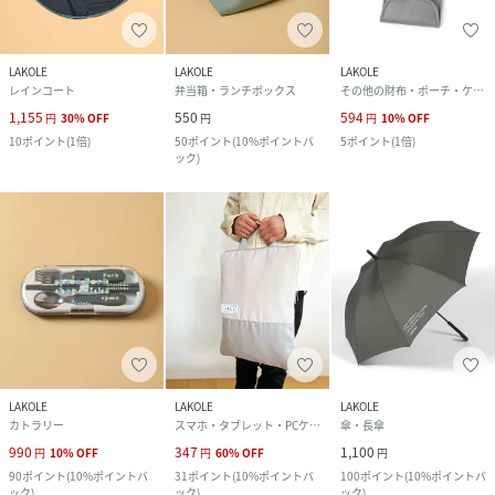
LAKOLE
LAKOLE
LAKOLE
レインコート
弁当箱・ランチボックス
その他の財布・ポーチ・ケース
1,155
550
594
円
30
%
OFF
円
円
10
%
OFF
10
ポイント
(
1倍
)
50
ポイント
(
10%ポイントバ
5
ポイント
(
1倍
)
ック
)
LAKOLE
LAKOLE
LAKOLE
カトラリー
スマホ・タブレット・PCケース/カバー
傘・長傘
990
347
1,100
円
10
%
OFF
円
60
%
OFF
円
90
ポイント
(
10%ポイントバ
31
ポイント
(
10%ポイントバ
100
ポイント
(
10%ポイントバ
ック
)
ック
)
ック
)