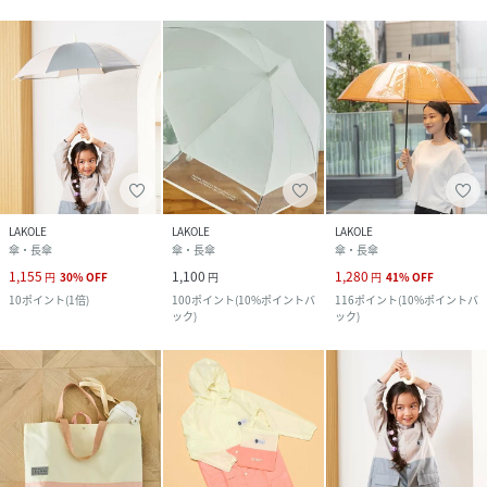
LAKOLE
LAKOLE
LAKOLE
傘・長傘
傘・長傘
傘・長傘
1,155
1,100
1,280
円
30
%
OFF
円
円
41
%
OFF
10
ポイント
(
1倍
)
100
ポイント
(
10%ポイントバ
116
ポイント
(
10%ポイントバ
ック
)
ック
)