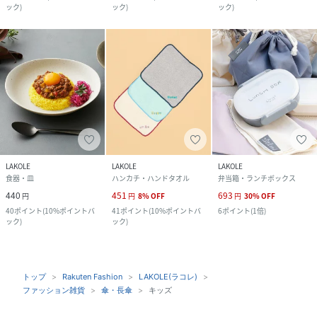
ック
)
ック
)
ック
)
LAKOLE
LAKOLE
LAKOLE
食器・皿
ハンカチ・ハンドタオル
弁当箱・ランチボックス
440
451
693
円
円
8
%
OFF
円
30
%
OFF
40
ポイント
(
10%ポイントバ
41
ポイント
(
10%ポイントバ
6
ポイント
(
1倍
)
ック
)
ック
)
トップ
Rakuten Fashion
LAKOLE(ラコレ)
ファッション雑貨
傘・長傘
キッズ