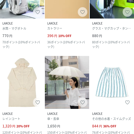
LAKOLE
LAKOLE
LAKOLE
水筒・マグボトル
カトラリー
グラス・マグカップ・タンブラー
770
396
880
円
円
10
%
OFF
円
70
ポイント
(
10%ポイントバ
36
ポイント
(
10%ポイントバ
80
ポイント
(
10%ポイントバ
ック
)
ック
)
ック
)
LAKOLE
LAKOLE
LAKOLE
レインコート
傘・長傘
その他の水着・スイムグッズ
1,320
1,650
844
円
20
%
OFF
円
円
36
%
OFF
120
ポイント
(
10%ポイントバ
150
ポイント
(
10%ポイントバ
76
ポイント
(
10%ポイントバ