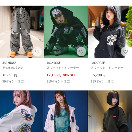
JACKROSE
JACKROSE
JACKROSE
その他のパンツ
スウェット・トレーナー
スウェット・トレーナー
10,890
12,166
15,290
円
円
30
%
OFF
円
99
ポイント
(
1倍
)
110
ポイント
(
1倍
)
139
ポイント
(
1倍
)