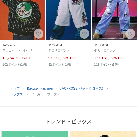
JACKROSE
JACKROSE
JACKROSE
スウェット・トレーナー
その他のパンツ
その他のパンツ
11,264
9,086
13,013
円
20
%
OFF
円
30
%
OFF
円
30
%
OFF
102
ポイント
(
1倍
)
82
ポイント
(
1倍
)
118
ポイント
(
1倍
)
トップ
Rakuten Fashion
JACKROSE(ジャックローズ)
トップス
パーカー・フーディー
トレンドトピックス