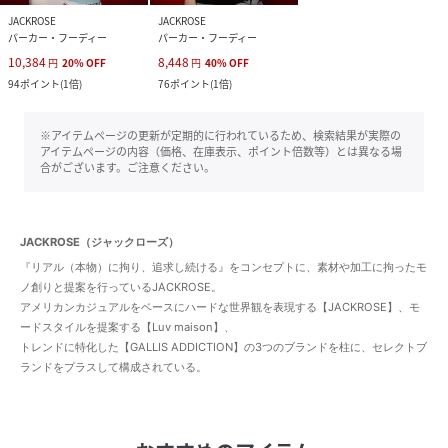
JACKROSE
JACKROSE
パーカー・フーディー
パーカー・フーディー
10,384
8,448
円
20
%
OFF
円
40
%
OFF
94
ポイント
(
1倍
)
76
ポイント
(
1倍
)
※アイテムページの更新が定期的に行われているため、検索結果が実際の
アイテムページの内容（価格、在庫表示、ポイント倍数等）とは異なる場
合がございます。ご注意ください。
JACKROSE（ジャックローズ）
『リアル（本物）に拘り、追求し続ける』をコンセプトに、素材や加工に拘ったモ
ノ創りと提案を行っているJACKROSE。
アメリカンカジュアルをベースにハードな世界観を表現する【JACKROSE】、モ
ードスタイルを提案する【Luv maison】、
トレンドに特化した【GALLIS ADDICTION】の3つのブランドを柱に、セレクトブ
ランドをプラスして構成されている。