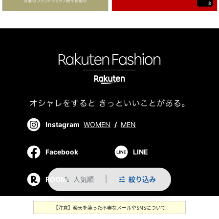
Instagram
WOMEN
/
MEN
Facebook
LINE
人気順
絞り込み
ROOM
swap_vert
【注意】楽天を装った不審なメールやSMSについて