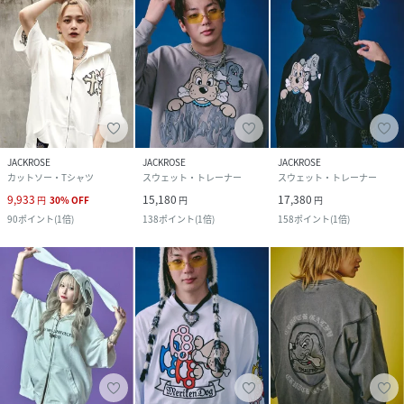
JACKROSE
JACKROSE
JACKROSE
カットソー・Tシャツ
スウェット・トレーナー
スウェット・トレーナー
9,933
15,180
17,380
円
30
%
OFF
円
円
90
ポイント
(
1倍
)
138
ポイント
(
1倍
)
158
ポイント
(
1倍
)