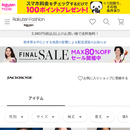
menu
home
search
favorite_border
shopping_cart
lock_outline
メニュー
トップ
検索
お気に入り
カート
ログイン
3,980円(税込)以上のお買い物で送料無料！
熊本県を中心とする地震の影響による配送遅延のお知らせ
favorite_border
お気に入りショップに登録する
アイテム
arrow_drop_down
arrow_drop_down
arrow_drop_down
arrow_drop_down
性別
サイズ
袖丈
着丈
価格