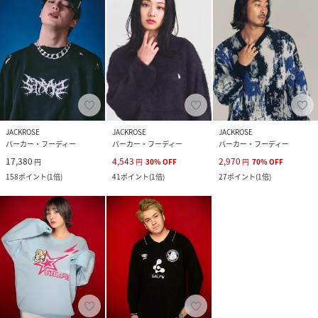
JACKROSE
JACKROSE
JACKROSE
パーカー・フーディー
パーカー・フーディー
パーカー・フーディー
17,380
4,543
2,970
円
円
30
%
OFF
円
70
%
OFF
158
ポイント
(
1倍
)
41
ポイント
(
1倍
)
27
ポイント
(
1倍
)