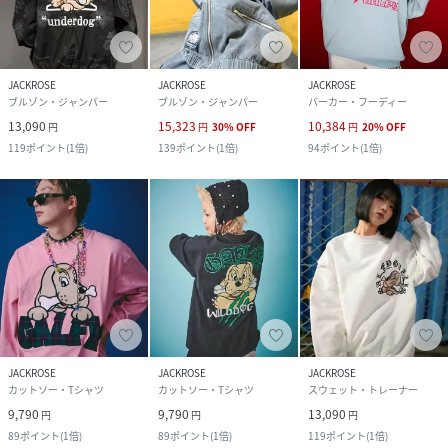
JACKROSE
JACKROSE
JACKROSE
ブルゾン・ジャンパー
ブルゾン・ジャンパー
パーカー・フーディー
13,090
15,323
10,384
円
円
30
%
OFF
円
20
%
OFF
119
ポイント
(
1倍
)
139
ポイント
(
1倍
)
94
ポイント
(
1倍
)
JACKROSE
JACKROSE
JACKROSE
カットソー・Tシャツ
カットソー・Tシャツ
スウェット・トレーナー
9,790
9,790
13,090
円
円
円
89
ポイント
(
1倍
)
89
ポイント
(
1倍
)
119
ポイント
(
1倍
)