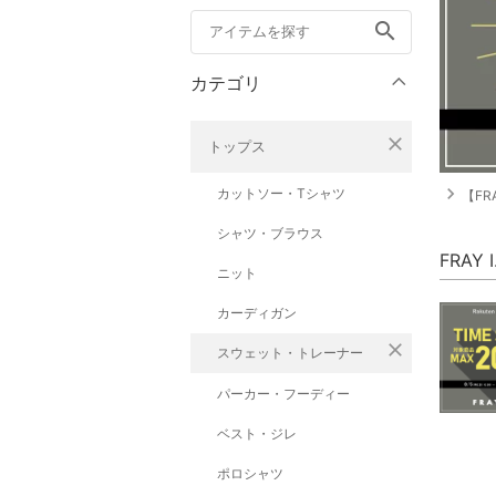
search
カテゴリ
close
トップス
navigate_next
カットソー・Tシャツ
【FRA
シャツ・ブラウス
FRAY
ニット
カーディガン
close
スウェット・トレーナー
パーカー・フーディー
ベスト・ジレ
ポロシャツ