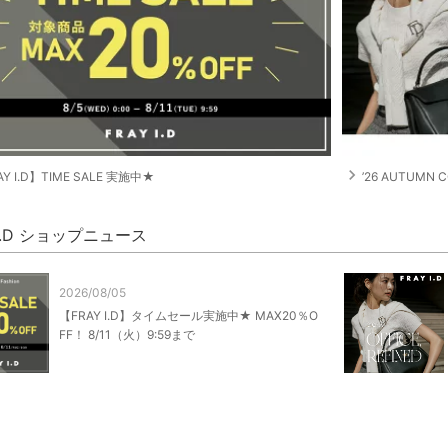
navigate_next
Y I.D】TIME SALE 実施中★
’26 AUTUMN C
 I.D ショップニュース
2026/08/05
【FRAY I.D】タイムセール実施中★ MAX20％O
FF！ 8/11（火）9:59まで