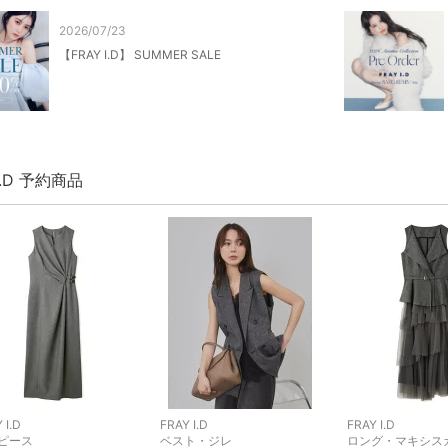
2026/07/23
【FRAY I.D】 SUMMER SALE
 I.D 予約商品
 I.D
FRAY I.D
FRAY I.D
ピース
ベスト・ジレ
ロング・マキシス