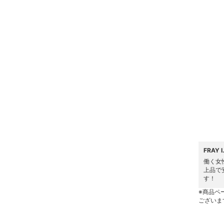
ヘアアクセサリー
マタニティウェア・ベビ
ー用品
スーツ・フォーマル
水着・スイムグッズ
着物・浴衣・和装小物
スキンケア
FRAY
ベースメイク
働く女
上品で
メイクアップ
す！
※商品ペ
ネイル
ございま
ボディケア・オーラルケ