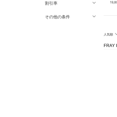
円
～
円
24,200円
13,640円
19,
割引率
オールインワン・オーバ
ーオール
％OFF
～
％OFF
その他の条件
絞り込み
クリア
絞り込み
バッグ
クーポン対象のみ表示
絞り込み
シューズ・靴
人気順
スーパーDEALのみ表示
インナー・ルームウェア
FRAY
クリア
絞り込み
靴下・レッグウェア
ファッション雑貨
アクセサリー・腕時計
財布・ポーチ・ケース
帽子