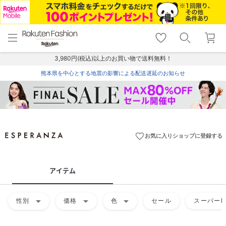
menu
home
search
favorite_border
shopping_cart
lock_outline
メニュー
トップ
検索
お気に入り
カート
ログイン
3,980円(税込)以上のお買い物で送料無料！
熊本県を中心とする地震の影響による配送遅延のお知らせ
favorite_border
お気に入りショップに登録する
アイテム
arrow_drop_down
arrow_drop_down
arrow_drop_down
性別
価格
色
セール
スーパーD