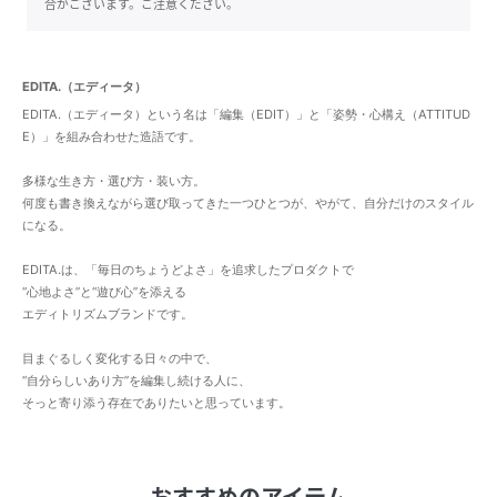
合がございます。ご注意ください。
EDITA.（エディータ）
EDITA.（エディータ）という名は「編集（EDIT）」と「姿勢・心構え（ATTITUD
E）」を組み合わせた造語です。
多様な生き方・選び方・装い方。
何度も書き換えながら選び取ってきた一つひとつが、やがて、自分だけのスタイル
になる。
EDITA.は、「毎日のちょうどよさ」を追求したプロダクトで
“心地よさ”と“遊び心”を添える
エディトリズムブランドです。
目まぐるしく変化する日々の中で、
“自分らしいあり方”を編集し続ける人に、
そっと寄り添う存在でありたいと思っています。
おすすめのアイテム