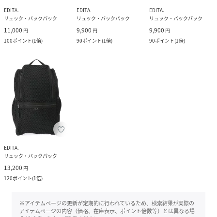
EDITA.
EDITA.
EDITA.
リュック・バックパック
リュック・バックパック
リュック・バックパック
11,000
9,900
9,900
円
円
円
100
ポイント
(
1倍
)
90
ポイント
(
1倍
)
90
ポイント
(
1倍
)
EDITA.
リュック・バックパック
13,200
円
120
ポイント
(
1倍
)
※アイテムページの更新が定期的に行われているため、検索結果が実際の
アイテムページの内容（価格、在庫表示、ポイント倍数等）とは異なる場