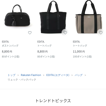
EDITA.
EDITA.
EDITA.
ボストンバッグ
トートバッグ
トートバッグ
8,800
8,800
11,000
円
円
円
80
ポイント
(
1倍
)
80
ポイント
(
1倍
)
100
ポイント
(
1倍
)
トップ
Rakuten Fashion
EDITA.(エディータ)
バッグ
リュック・バックパック
トレンドトピックス