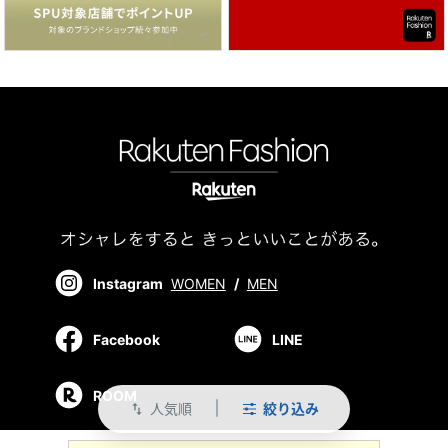
Instagram
WOMEN
/
MEN
Facebook
LINE
ROOM
人気順
絞り込み
swap_vert