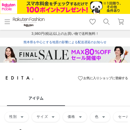
menu
home
search
favorite_border
shopping_cart
lock_outline
メニュー
トップ
検索
お気に入り
カート
ログイン
3,980円(税込)以上のお買い物で送料無料！
熊本県を中心とする地震の影響による配送遅延のお知らせ
favorite_border
お気に入りショップに登録する
アイテム
arrow_drop_down
arrow_drop_down
arrow_drop_down
arrow_drop_down
性別
サイズ
価格
色
セール