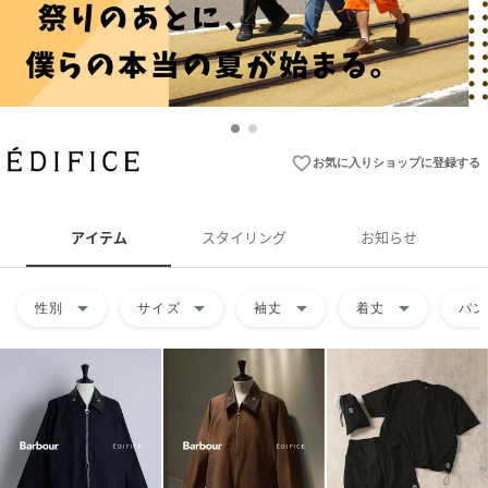
favorite_border
お気に入りショップに登録する
アイテム
スタイリング
お知らせ
arrow_drop_down
arrow_drop_down
arrow_drop_down
arrow_drop_down
性別
サイズ
袖丈
着丈
パン