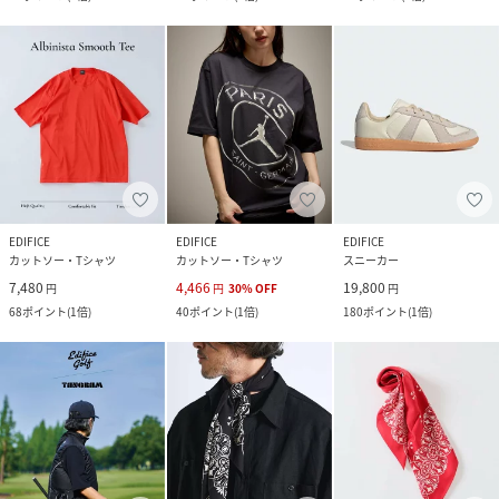
EDIFICE
EDIFICE
EDIFICE
カットソー・Tシャツ
カットソー・Tシャツ
スニーカー
7,480
4,466
19,800
円
円
30
%
OFF
円
68
ポイント
(
1倍
)
40
ポイント
(
1倍
)
180
ポイント
(
1倍
)