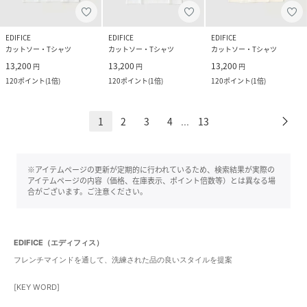
EDIFICE
EDIFICE
EDIFICE
カットソー・Tシャツ
カットソー・Tシャツ
カットソー・Tシャツ
13,200
13,200
13,200
円
円
円
120
ポイント
(
1倍
)
120
ポイント
(
1倍
)
120
ポイント
(
1倍
)
1
2
3
4
13
...
※アイテムページの更新が定期的に行われているため、検索結果が実際の
アイテムページの内容（価格、在庫表示、ポイント倍数等）とは異なる場
合がございます。ご注意ください。
EDIFICE（エディフィス）
フレンチマインドを通して、洗練された品の良いスタイルを提案
[KEY WORD]