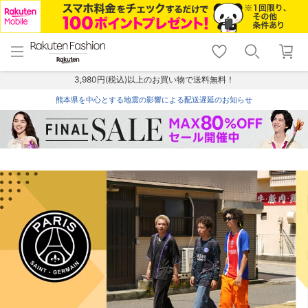
menu
home
search
favorite_border
shopping_cart
lock_outline
メニュー
トップ
検索
お気に入り
カート
ログイン
3,980円(税込)以上のお買い物で送料無料！
熊本県を中心とする地震の影響による配送遅延のお知らせ