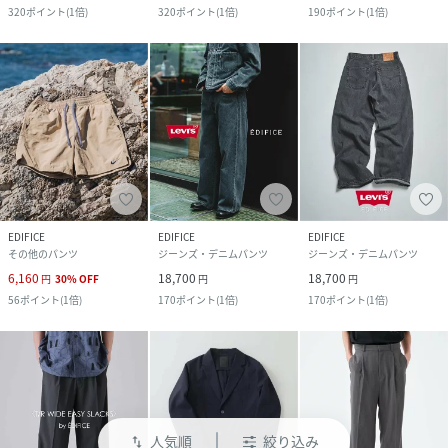
320
ポイント
(
1倍
)
320
ポイント
(
1倍
)
190
ポイント
(
1倍
)
EDIFICE
EDIFICE
EDIFICE
その他のパンツ
ジーンズ・デニムパンツ
ジーンズ・デニムパンツ
6,160
18,700
18,700
円
30
%
OFF
円
円
56
ポイント
(
1倍
)
170
ポイント
(
1倍
)
170
ポイント
(
1倍
)
人気順
絞り込み
swap_vert