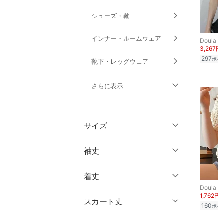
シューズ・靴
インナー・ルームウェア
Doula
3,267
297
ポ
靴下・レッグウェア
さらに表示
ファッション雑貨
サイズ
アクセサリー・腕時計
ウェア（S/M/L）
袖丈
財布・ポーチ・ケース
～XS
S
着丈
帽子
ノースリーブ
M
L
Doula
1,762
半袖
XL
XXL
スカート丈
ヘアアクセサリー
ショート丈
160
ポ
七分袖・五分袖
3XL～
フリー