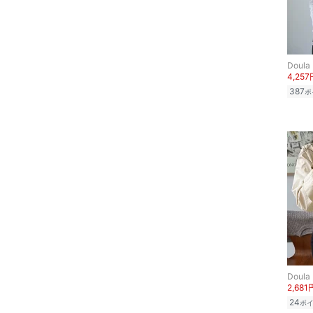
ヘアケア
フレグランス
Doula
4,257
メイク道具・美容器具
387
ポ
コフレ・キット・セット
食器・調理器具・キッチ
ン用品
インテリア・生活雑貨
スマホグッズ・オーディ
オ機器
スポーツ・アウトドア用
Doula
品
2,681
24
ポ