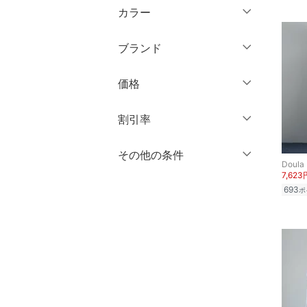
ミドル丈
マタニティウェア・ベビ
カラー
ミニ丈・ショート丈
長袖
ー用品
ロング丈
クリア
絞り込み
膝丈・ミディ丈
ブランド
スーツ・フォーマル
クリア
絞り込み
クリア
絞り込み
ミモレ丈
ブランド一覧からさがす >
価格
水着・スイムグッズ
ロング丈・マキシ丈
円
～
円
割引率
着物・浴衣・和装小物
クリア
絞り込み
スキンケア
％OFF
～
％OFF
その他の条件
絞り込み
クリア
絞り込み
Doula
7,623
ベースメイク
クーポン対象のみ表示
693
ポ
絞り込み
スーパーDEALのみ表示
メイクアップ
クリア
絞り込み
ネイル
ボディケア・オーラルケ
ア