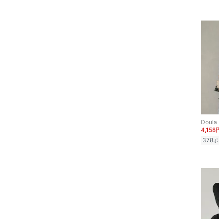
文房具
ペット用品
福袋・ギフト・その他
Doula
4,158
378
ポ