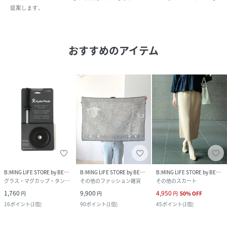
提案します。
おすすめのアイテム
B:MING LIFE STORE by BEAMS
B:MING LIFE STORE by BEAMS
B:MING LIFE STORE by BEAMS
グラス・マグカップ・タンブラー
その他のファッション雑貨
その他のスカート
1,760
9,900
4,950
円
円
円
50
%
OFF
16
ポイント
(
1倍
)
90
ポイント
(
1倍
)
45
ポイント
(
1倍
)