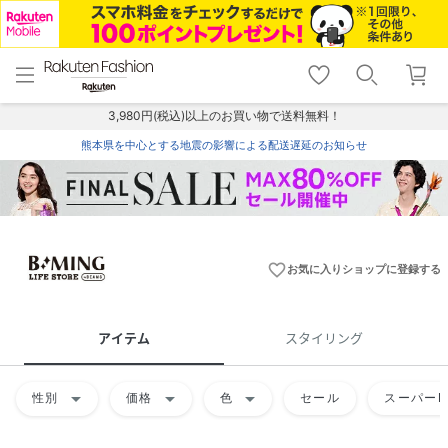
menu
home
search
favorite_border
shopping_cart
lock_outline
メニュー
トップ
検索
お気に入り
カート
ログイン
3,980円(税込)以上のお買い物で送料無料！
熊本県を中心とする地震の影響による配送遅延のお知らせ
favorite_border
お気に入りショップに登録する
アイテム
スタイリング
arrow_drop_down
arrow_drop_down
arrow_drop_down
性別
価格
色
セール
スーパーD