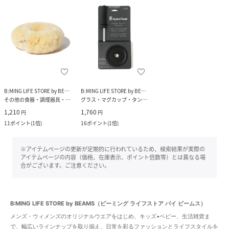
B:MING LIFE STORE by BEAMS
B:MING LIFE STORE by BEAMS
その他の食器・調理器具・キッチン用品
グラス・マグカップ・タンブラー
1,210
1,760
円
円
11
ポイント
(
1倍
)
16
ポイント
(
1倍
)
※アイテムページの更新が定期的に行われているため、検索結果が実際の
アイテムページの内容（価格、在庫表示、ポイント倍数等）とは異なる場
合がございます。ご注意ください。
B:MING LIFE STORE by BEAMS（ビーミング ライフストア バイ ビームス）
メンズ・ウィメンズのオリジナルウエアをはじめ、キッズ•ベビー、生活雑貨ま
で、幅広いラインナップを取り揃え、日常を彩るファッションとライフスタイルを