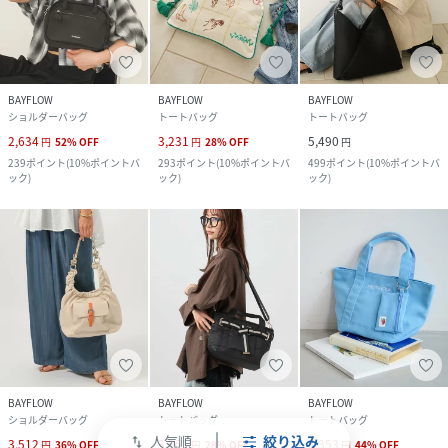
BAYFLOW
BAYFLOW
BAYFLOW
ショルダーバッグ
トートバッグ
トートバッグ
2,634
3,231
5,490
円
52
%
OFF
円
28
%
OFF
円
239
ポイント
(
10%ポイントバ
293
ポイント
(
10%ポイントバ
499
ポイント
(
10%ポイントバ
ック
)
ック
)
ック
)
BAYFLOW
BAYFLOW
BAYFLOW
ショルダーバッグ
トートバッグ
トートバッグ
人気順
絞り込み
swap_vert
3,512
3,951
3,353
円
36
%
OFF
円
28
%
OFF
円
44
%
OFF