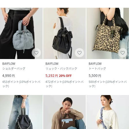
BAYFLOW
BAYFLOW
BAYFLOW
ショルダーバッグ
リュック・バックパック
トートバッグ
4,990
5,192
5,500
円
円
20
%
OFF
円
453
ポイント
(
10%ポイントバ
472
ポイント
(
10%ポイントバ
500
ポイント
(
10%ポイントバ
ック
)
ック
)
ック
)