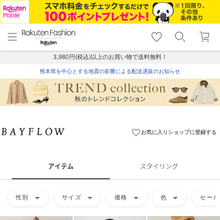
menu
home
search
favorite_border
shopping_cart
lock_outline
メニュー
トップ
検索
お気に入り
カート
ログイン
3,980円(税込)以上のお買い物で送料無料！
熊本県を中心とする地震の影響による配送遅延のお知らせ
favorite_border
お気に入りショップに登録する
アイテム
スタイリング
arrow_drop_down
arrow_drop_down
arrow_drop_down
arrow_drop_down
性別
サイズ
価格
色
セール