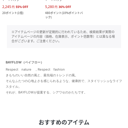
2,245
5,280
円
55
%
OFF
円
36
%
OFF
20
ポイント
(
1倍
)
480
ポイント
(
10%ポイントバ
ック
)
※アイテムページの更新が定期的に行われているため、検索結果が実際の
アイテムページの内容（価格、在庫表示、ポイント倍数等）とは異なる場
合がございます。ご注意ください。
BAYFLOW（ベイフロー）
Respect nature ，Respect fashion
きもちのいい自然の風と、最先端のトレンドの風。
そんなふたつの心地よさを感じられるような、健康的で、スタイリッシュなライフ
スタイル。
それが、BAYFLOWが提案する、シアワセのかたちです。
おすすめのアイテム