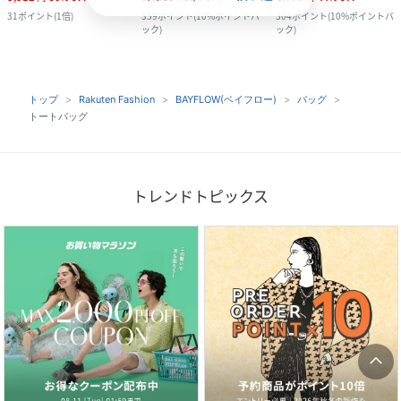
31
ポイント
(
1倍
)
359
ポイント
(
10%ポイントバ
304
ポイント
(
10%ポイントバ
ック
)
ック
)
トップ
Rakuten Fashion
BAYFLOW(ベイフロー)
バッグ
トートバッグ
トレンドトピックス