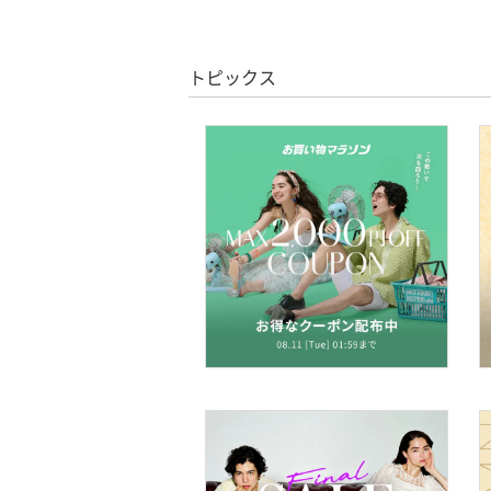
クーポン対象のみ表示
マタニティウェア・ベビ
絞り込み
クリア
絞り込み
ー用品
スーパーDEALのみ表示
トピックス
スーツ・フォーマル
クリア
絞り込み
水着・スイムグッズ
着物・浴衣・和装小物
スキンケア
ベースメイク
メイクアップ
ネイル
ボディケア・オーラルケ
ア