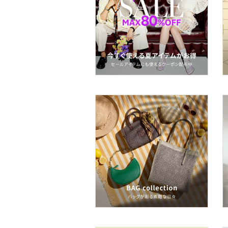
ヘアケア
フレグランス
メイク道具・美容器具
コフレ・キット・セット
食器・調理器具・キッチ
ン用品
インテリア・生活雑貨
スマホグッズ・オーディ
オ機器
スポーツ・アウトドア用
品