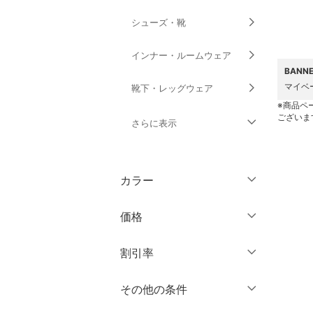
シューズ・靴
インナー・ルームウェア
BANN
マイベ
靴下・レッグウェア
※商品ペ
ございま
さらに表示
ファッション雑貨
カラー
アクセサリー・腕時計
価格
財布・ポーチ・ケース
円
～
円
割引率
帽子
％OFF
～
％OFF
その他の条件
ヘアアクセサリー
絞り込み