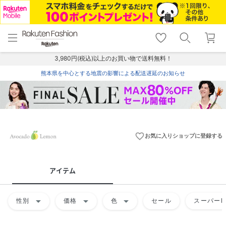
menu
home
search
favorite_border
shopping_cart
lock_outline
メニュー
トップ
検索
お気に入り
カート
ログイン
3,980円(税込)以上のお買い物で送料無料！
熊本県を中心とする地震の影響による配送遅延のお知らせ
favorite_border
お気に入りショップに登録する
アイテム
arrow_drop_down
arrow_drop_down
arrow_drop_down
性別
価格
色
セール
スーパーD