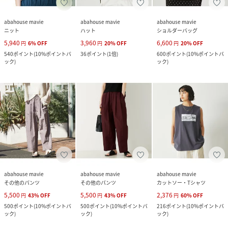
abahouse mavie
abahouse mavie
abahouse mavie
ニット
ハット
ショルダーバッグ
5,940
3,960
6,600
円
6
%
OFF
円
20
%
OFF
円
20
%
OFF
540
ポイント
(
10%ポイントバ
36
ポイント
(
1倍
)
600
ポイント
(
10%ポイントバ
ック
)
ック
)
abahouse mavie
abahouse mavie
abahouse mavie
その他のパンツ
その他のパンツ
カットソー・Tシャツ
5,500
5,500
2,376
円
43
%
OFF
円
43
%
OFF
円
60
%
OFF
500
ポイント
(
10%ポイントバ
500
ポイント
(
10%ポイントバ
216
ポイント
(
10%ポイントバ
ック
)
ック
)
ック
)