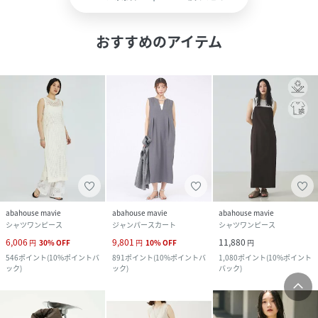
おすすめのアイテム
abahouse mavie
abahouse mavie
abahouse mavie
シャツワンピース
ジャンパースカート
シャツワンピース
6,006
9,801
11,880
円
30
%
OFF
円
10
%
OFF
円
546
ポイント
(
10%ポイントバ
891
ポイント
(
10%ポイントバ
1,080
ポイント
(
10%ポイント
ック
)
ック
)
バック
)