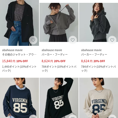
abahouse mavie
abahouse mavie
abahouse mavie
その他のジャケット・アウター
パーカー・フーディー
パーカー・フーディー
15,840
8,624
8,624
円
10
%
OFF
円
20
%
OFF
円
20
%
OFF
1,440
ポイント
(
10%ポイント
784
ポイント
(
10%ポイントバ
784
ポイント
(
10%ポイントバ
バック
)
ック
)
ック
)