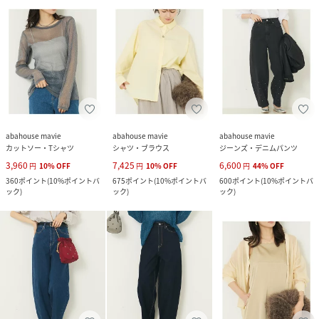
abahouse mavie
abahouse mavie
abahouse mavie
カットソー・Tシャツ
シャツ・ブラウス
ジーンズ・デニムパンツ
3,960
7,425
6,600
円
10
%
OFF
円
10
%
OFF
円
44
%
OFF
360
ポイント
(
10%ポイントバ
675
ポイント
(
10%ポイントバ
600
ポイント
(
10%ポイントバ
ック
)
ック
)
ック
)