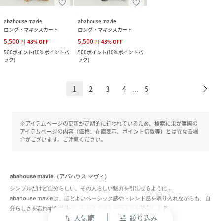
abahouse mavie
abahouse mavie
ロング・マキシスカート
ロング・マキシスカート
5,500
5,500
円
43
%
OFF
円
43
%
OFF
500
ポイント
(
10%ポイントバ
500
ポイント
(
10%ポイントバ
ック
)
ック
)
1
2
3
4
5
...
※アイテムページの更新が定期的に行われているため、検索結果が実際の
アイテムページの内容（価格、在庫表示、ポイント倍数等）とは異なる場
合がございます。ご注意ください。
abahouse mavie（アバハウス マヴィ）
シンプルだけど自分らしい。その人らしい魅力を引出せるように…
abahouse mavieは、ほどよいベーシック感やトレンド感を取り入れながらも、自
分らしさを忘れず自然体でいられるデイリーウェアを提案します。
人気順
絞り込み
swap_vert