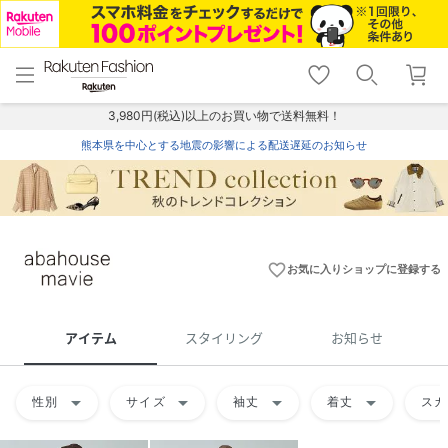
menu
home
search
favorite_border
shopping_cart
lock_outline
メニュー
トップ
検索
お気に入り
カート
ログイン
3,980円(税込)以上のお買い物で送料無料！
熊本県を中心とする地震の影響による配送遅延のお知らせ
favorite_border
お気に入りショップに登録する
アイテム
スタイリング
お知らせ
arrow_drop_down
arrow_drop_down
arrow_drop_down
arrow_drop_down
性別
サイズ
袖丈
着丈
スカ