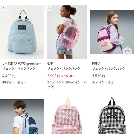
PR
PR
UNITED ARROWS green label relaxing
GAP
PUMA
リュック・バックパック
リュック・バックパック
リュック・バックパック
4,400
2,998
3,520
円
円
57
%
OFF
円
40
ポイント
(
1倍
)
272
ポイント
(
10%ポイントバ
32
ポイント
(
1倍
)
ック
)