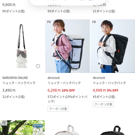
9,900
9,900
3,490
円
円
円
90
ポイント
(
1倍
)
90
ポイント
(
1倍
)
31
ポイント
(
1倍
)
PR
PR
NARUMIYA ONLINE
devirock
devirock
リュック・バックパック
リュック・バックパック
リュック・バックパック
3,490
6,298
4,998
円
円
10
%
OFF
円
5
%
OFF
31
ポイント
(
1倍
)
572
ポイント
(
10%ポイントバ
45
ポイント
(
1倍
)
ック
)
クーポン対象
クーポン対象
PR