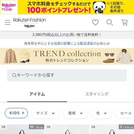
menu
home
search
favorite_border
shopping_cart
lock_outline
メニュー
トップ
検索
お気に入り
カート
ログイン
3,980円(税込)以上のお買い物で送料無料！
熊本県を中心とする地震の影響による配送遅延のお知らせ
キーワードから探す
アイテム
スタイリング
arrow_drop_down
arrow_drop_down
arrow_drop_down
KIDS
サイズ
価格
色
セール
PR
PR
PR