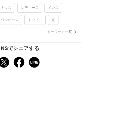
キッズ
レディース
メンズ
026.07.03
梅雨から真夏まで大活躍！水陸両用パンツを日常
ワンピース
トップス
夏
に
keyboard_arrow_right
キーワード一覧
SNSでシェアする
026.06.26
紫外線＆冷房対策にも！いま欲しいのは、サマー
カーディガン