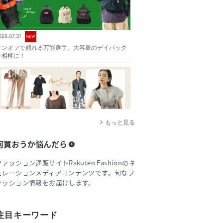
026.07.31
NEW
オンオフで頼れる万能選手。大容量のデイパック
を相棒に！
もっと見る
何買おうか悩んだら
026.07.17
品よく涼しく。夏に心地よいリネン素材の服
ファッション通販サイトRakuten Fashionのキ
ュレーションメディアコンテンツです。旬なフ
ァッション情報をお届けします。
注目キーワード