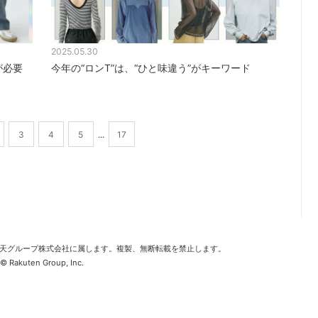
2
2025.05.30
が必要
今年の“ロンT”は、“ひと味違う”がキーワード
3
4
5
...
17
2
天グループ株式会社に属します。複製、無断転載を禁止します。
© Rakuten Group, Inc.