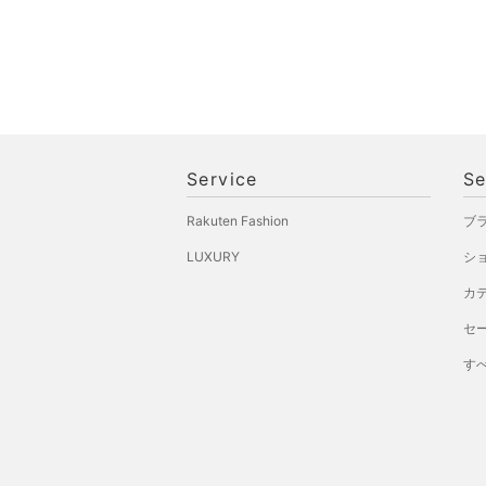
Service
Se
Rakuten Fashion
ブ
LUXURY
シ
カ
セ
す