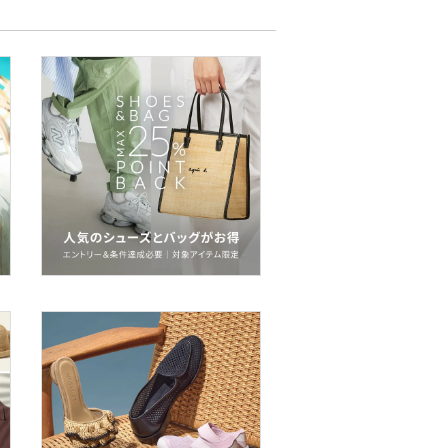
026.05.29
汗ばむ日々もさらりと快適。高機能トップスが集
結
026.05.22
フルレングスなのに涼しい！オンオフ使える“接触
冷感パンツ”
026.05.01