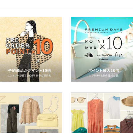
2
2
2