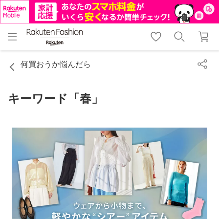
menu
home
search
favorite_border
shopping_cart
lock_outline
メニュー
トップ
検索
お気に入り
カート
ログイン
何買おうか悩んだら
キーワード「春」