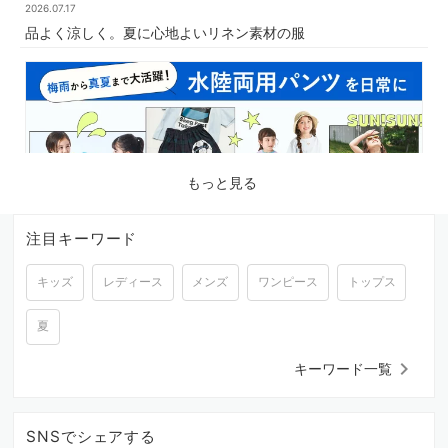
2026.07.17
品よく涼しく。夏に心地よいリネン素材の服
もっと見る
注目キーワード
キッズ
レディース
メンズ
ワンピース
トップス
2026.07.03
梅雨から真夏まで大活躍！水陸両用パンツを日常に
夏
keyboard_arrow_right
キーワード一覧
SNSでシェアする