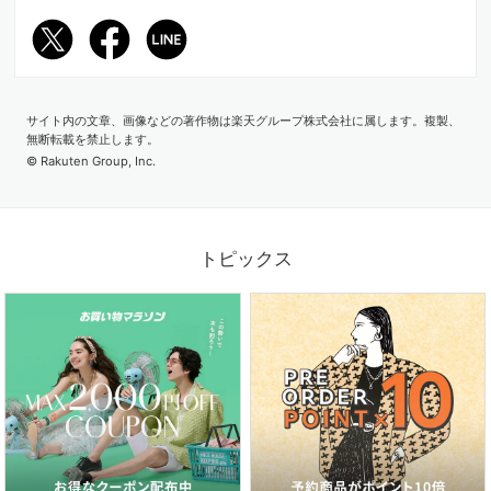
サイト内の文章、画像などの著作物は楽天グループ株式会社に属します。複製、
2026.06.26
無断転載を禁止します。
紫外線＆冷房対策にも！いま欲しいのは、サマーカーディガン
© Rakuten Group, Inc.
トピックス
2026.06.19
定番こそアップデート！今のムードで選ぶ白Tシャツ