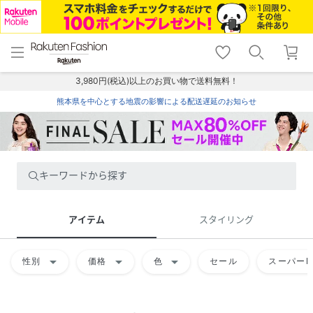
menu
home
search
favorite_border
shopping_cart
lock_outline
メニュー
トップ
検索
お気に入り
カート
ログイン
3,980円(税込)以上のお買い物で送料無料！
熊本県を中心とする地震の影響による配送遅延のお知らせ
キーワードから探す
アイテム
スタイリング
arrow_drop_down
arrow_drop_down
arrow_drop_down
性別
価格
色
セール
スーパーD