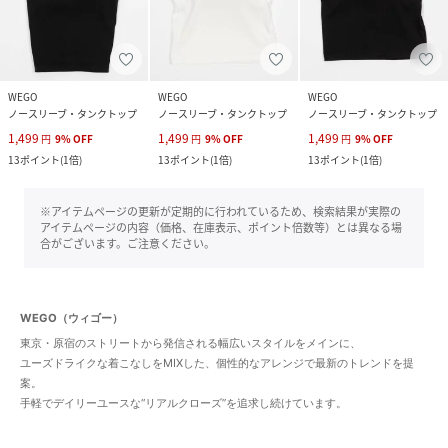
WEGO
WEGO
WEGO
ノースリーブ・タンクトップ
ノースリーブ・タンクトップ
ノースリーブ・タンクトップ
1,499
1,499
1,499
円
9
%
OFF
円
9
%
OFF
円
9
%
OFF
13
ポイント
(
1倍
)
13
ポイント
(
1倍
)
13
ポイント
(
1倍
)
※アイテムページの更新が定期的に行われているため、検索結果が実際の
アイテムページの内容（価格、在庫表示、ポイント倍数等）とは異なる場
合がございます。ご注意ください。
WEGO（ウィゴー）
東京・原宿のストリートから発信される幅広いスタイルをメインに、
ユーズドライクな着こなしをMIXした、個性的なアレンジで最新のトレンドを提
案。
手軽でデイリーユースな“リアルクローズ”を追求し続けています。