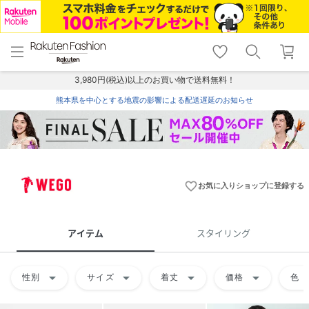
menu
home
search
favorite_border
shopping_cart
lock_outline
メニュー
トップ
検索
お気に入り
カート
ログイン
3,980円(税込)以上のお買い物で送料無料！
熊本県を中心とする地震の影響による配送遅延のお知らせ
favorite_border
お気に入りショップに登録する
アイテム
スタイリング
arrow_drop_down
arrow_drop_down
arrow_drop_down
arrow_drop_down
arrow
性別
サイズ
着丈
価格
色