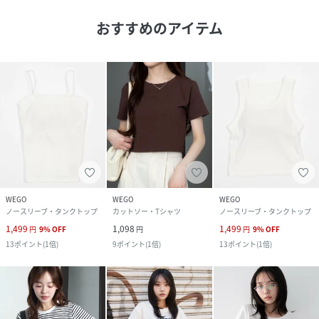
おすすめのアイテム
WEGO
WEGO
WEGO
ノースリーブ・タンクトップ
カットソー・Tシャツ
ノースリーブ・タンクトップ
1,499
1,098
1,499
円
9
%
OFF
円
円
9
%
OFF
13
ポイント
(
1倍
)
9
ポイント
(
1倍
)
13
ポイント
(
1倍
)