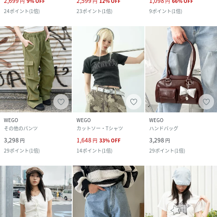
2,699
2,599
1,098
円
9
%
OFF
円
12
%
OFF
円
66
%
OFF
24
ポイント
(
1倍
)
23
ポイント
(
1倍
)
9
ポイント
(
1倍
)
WEGO
WEGO
WEGO
その他のパンツ
カットソー・Tシャツ
ハンドバッグ
3,298
1,648
3,298
円
円
33
%
OFF
円
29
ポイント
(
1倍
)
14
ポイント
(
1倍
)
29
ポイント
(
1倍
)