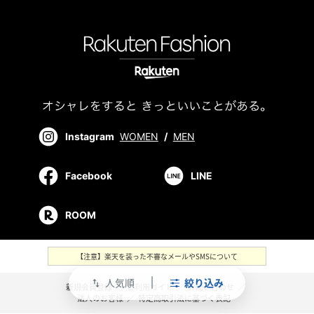
Instagram
WOMEN
/
MEN
Facebook
LINE
ROOM
【注意】楽天を装った不審なメールやSMSについて
人気順
絞り込み
swap_vert
新規会員登録
／
ご利用ガイド
／
お問い合わせ
／
法人のお客様
／
特定商取引法に基づく表記