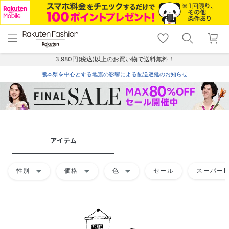
menu
home
search
favorite_border
shopping_cart
lock_outline
メニュー
トップ
検索
お気に入り
カート
ログイン
3,980円(税込)以上のお買い物で送料無料！
熊本県を中心とする地震の影響による配送遅延のお知らせ
アイテム
arrow_drop_down
arrow_drop_down
arrow_drop_down
性別
価格
色
セール
スーパーD