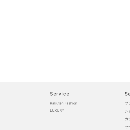
オ機器
スポーツ・アウトドア用
品
文房具
ペット用品
福袋・ギフト・その他
Service
S
Rakuten Fashion
ブ
LUXURY
シ
カ
セ