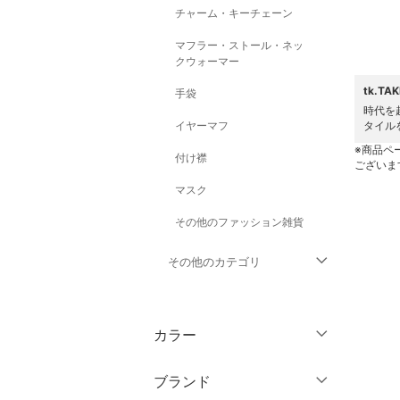
チャーム・キーチェーン
マフラー・ストール・ネッ
クウォーマー
tk.T
手袋
時代を
イヤーマフ
タイル
※商品ペ
付け襟
ございま
マスク
その他のファッション雑貨
その他のカテゴリ
トップス
カラー
ジャケット・アウター
ブランド
パンツ