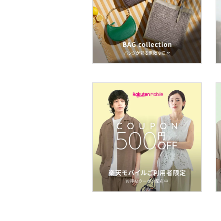
ネイル
ボディケア・オーラルケ
ア
ヘアケア
フレグランス
メイク道具・美容器具
コフレ・キット・セット
食器・調理器具・キッチ
ン用品
インテリア・生活雑貨
スマホグッズ・オーディ