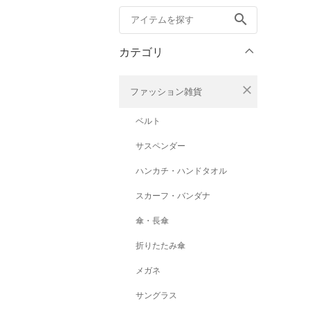
search
カテゴリ
close
ファッション雑貨
ベルト
サスペンダー
ハンカチ・ハンドタオル
スカーフ・バンダナ
傘・長傘
折りたたみ傘
メガネ
サングラス