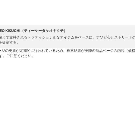
AKEO KIKUCHI（ティーケータケオキクチ）
超えて支持されるトラディショナルなアイテムをベースに、アソビ心とストリート
を提案する。
ージの更新が定期的に行われているため、検索結果が実際の商品ページの内容（価
す。ご注意ください。