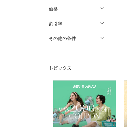
ブランド一覧からさがす >
価格
ワンピース・ドレス
円
～
円
割引率
スカート
オールインワン・オーバ
％OFF
～
％OFF
その他の条件
絞り込み
クリア
絞り込み
ーオール
クーポン対象のみ表示
絞り込み
バッグ
スーパーDEALのみ表示
トピックス
シューズ・靴
クリア
絞り込み
インナー・ルームウェア
靴下・レッグウェア
アクセサリー・腕時計
財布・ポーチ・ケース