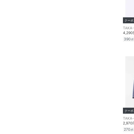
スキンケア
クーポ
ベースメイク
TAKA
4,29
390
ポ
メイクアップ
ネイル
ボディケア・オーラルケ
ア
ヘアケア
フレグランス
クーポ
メイク道具・美容器具
TAKA
2,970
270
ポ
コフレ・キット・セット