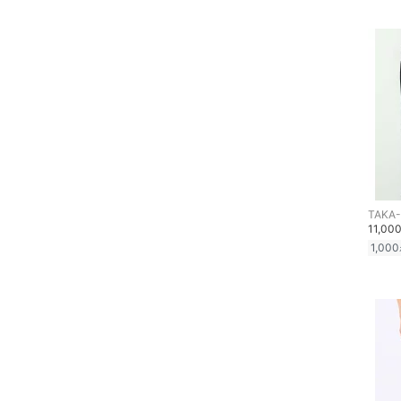
靴下・レッグウェア
絞り込み
スーパーDEALのみ表示
ファッション雑貨
クリア
絞り込み
アクセサリー・腕時計
財布・ポーチ・ケース
帽子
ヘアアクセサリー
TAKA
11,00
1,000
マタニティウェア・ベビ
ー用品
スーツ・フォーマル
水着・スイムグッズ
着物・浴衣・和装小物