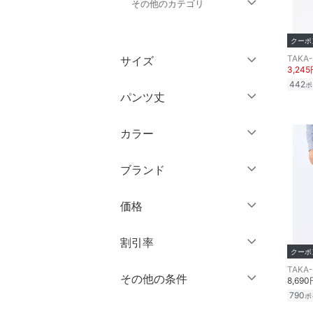
その他のカテゴリ
トップス
クーポ
TAKA
サイズ
3,24
ジャケット・アウター
442
ポ
ウェア（S/M/L）
パンツ丈
ワンピース・ドレス
～XS
S
カラー
スカート
～ 3分丈
M
L
5分丈・ハーフ
XL
XXL
ブランド
オールインワン・オーバ
ーオール
7分丈・クロップド
3XL～
フリー
ブランド一覧からさがす >
価格
10分丈
バッグ
クリア
絞り込み
円
～
円
12分丈 ～
割引率
シューズ・靴
クーポ
TAKA
クリア
絞り込み
％OFF
～
％OFF
その他の条件
インナー・ルームウェア
8,690
絞り込み
クリア
絞り込み
790
ポ
クーポン対象のみ表示