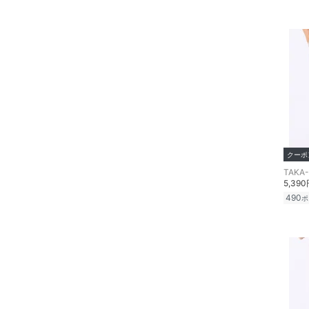
食器・調理器具・キッチ
ン用品
インテリア・生活雑貨
スマホグッズ・オーディ
オ機器
スポーツ・アウトドア用
クーポ
品
TAKA
5,39
文房具
490
ポ
ペット用品
福袋・ギフト・その他