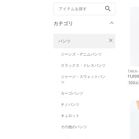
search
カテゴリ
close
パンツ
ジーンズ・デニムパンツ
スラックス・ドレスパンツ
TAKA
11,00
ジャージ・スウェットパン
ツ
100
ポ
カーゴパンツ
チノパンツ
キュロット
その他のパンツ