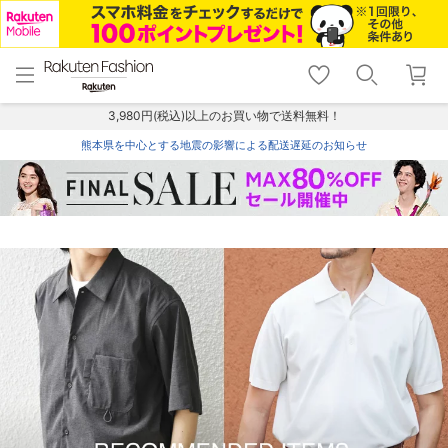
menu
home
search
favorite_border
shopping_cart
lock_outline
メニュー
トップ
検索
お気に入り
カート
ログイン
3,980円(税込)以上のお買い物で送料無料！
熊本県を中心とする地震の影響による配送遅延のお知らせ