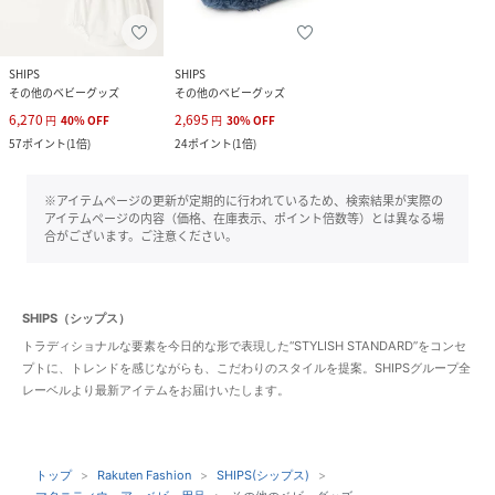
SHIPS
SHIPS
その他のベビーグッズ
その他のベビーグッズ
6,270
2,695
円
40
%
OFF
円
30
%
OFF
57
ポイント
(
1倍
)
24
ポイント
(
1倍
)
※アイテムページの更新が定期的に行われているため、検索結果が実際の
アイテムページの内容（価格、在庫表示、ポイント倍数等）とは異なる場
合がございます。ご注意ください。
SHIPS（シップス）
トラディショナルな要素を今日的な形で表現した“STYLISH STANDARD”をコンセ
プトに、トレンドを感じながらも、こだわりのスタイルを提案。SHIPSグループ全
レーベルより最新アイテムをお届けいたします。
トップ
Rakuten Fashion
SHIPS(シップス)