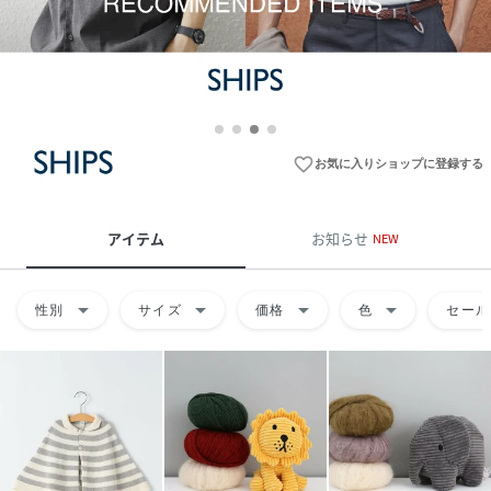
favorite_border
お気に入りショップに登録する
アイテム
お知らせ
NEW
arrow_drop_down
arrow_drop_down
arrow_drop_down
arrow_drop_down
性別
サイズ
価格
色
セール