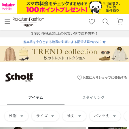
menu
home
search
favorite_border
shopping_cart
lock_outline
メニュー
トップ
検索
お気に入り
カート
ログイン
3,980円(税込)以上のお買い物で送料無料！
熊本県を中心とする地震の影響による配送遅延のお知らせ
favorite_border
お気に入りショップに登録する
アイテム
スタイリング
arrow_drop_down
arrow_drop_down
arrow_drop_down
arrow_drop_down
性別
サイズ
袖丈
パンツ丈