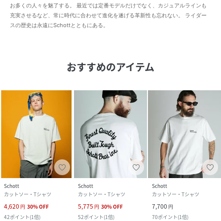
お多くの人々を魅了する。 最近では定番モデルだけでなく、カジュアルラインも
充実させるなど、常に時代に合わせて進化を遂げる革新性も忘れない。 ライダー
スの歴史は永遠にSchottとともにある。
おすすめのアイテム
Schott
Schott
Schott
カットソー・Tシャツ
カットソー・Tシャツ
カットソー・Tシャツ
4,620
5,775
7,700
円
30
%
OFF
円
30
%
OFF
円
42
ポイント
(
1倍
)
52
ポイント
(
1倍
)
70
ポイント
(
1倍
)