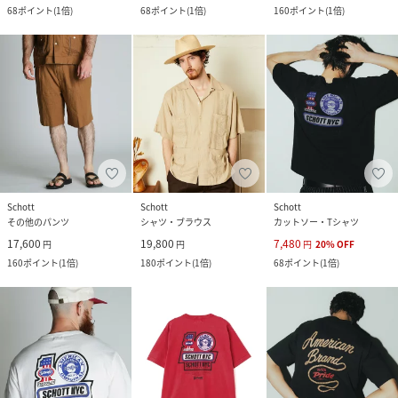
68
ポイント
(
1倍
)
68
ポイント
(
1倍
)
160
ポイント
(
1倍
)
Schott
Schott
Schott
その他のパンツ
シャツ・ブラウス
カットソー・Tシャツ
17,600
19,800
7,480
円
円
円
20
%
OFF
160
ポイント
(
1倍
)
180
ポイント
(
1倍
)
68
ポイント
(
1倍
)