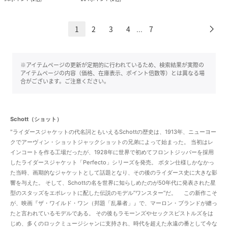
1
2
3
4
7
...
※アイテムページの更新が定期的に行われているため、検索結果が実際の
アイテムページの内容（価格、在庫表示、ポイント倍数等）とは異なる場
合がございます。ご注意ください。
Schott（ショット）
"ライダースジャケットの代名詞ともいえるSchottの歴史は、1913年、ニューヨー
クでアーヴィン・ショットジャックショットの兄弟によって始まった。 当初はレ
インコートを作る工場だったが、1928年に世界で初めてフロントジッパーを採用
したライダースジャケット「Perfecto」シリーズを発売。 ボタン仕様しかなかっ
た当時、画期的なジャケットとして話題となり、その後のライダース史に大きな影
響を与えた。 そして、Schottの名を世界に知らしめたのが50年代に発表された星
型のスタッズをエポレットに配した伝説のモデル”ワンスター“だ。 この新作こそ
が、映画『ザ・ワイルド・ワン（邦題「乱暴者」』で、マーロン・ブランドが纏っ
たと言われているモデルである。 その後もラモーンズやセックスピストルズをは
じめ、多くのロックミュージシャンに支持され、時代を超えた永遠の番として今な