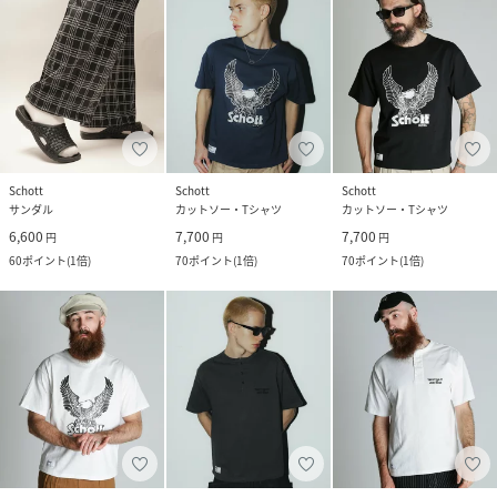
Schott
Schott
Schott
サンダル
カットソー・Tシャツ
カットソー・Tシャツ
6,600
7,700
7,700
円
円
円
60
ポイント
(
1倍
)
70
ポイント
(
1倍
)
70
ポイント
(
1倍
)