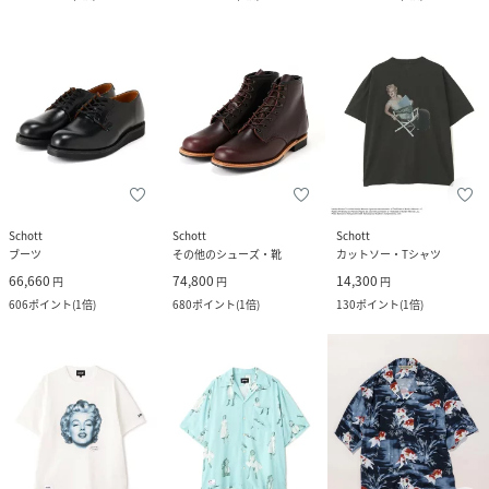
Schott
Schott
Schott
ブーツ
その他のシューズ・靴
カットソー・Tシャツ
66,660
74,800
14,300
円
円
円
606
ポイント
(
1倍
)
680
ポイント
(
1倍
)
130
ポイント
(
1倍
)