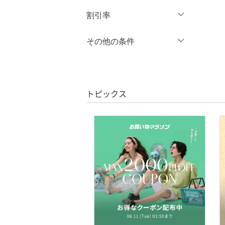
円
～
円
割引率
スカート
オールインワン・オーバ
％OFF
～
％OFF
その他の条件
絞り込み
クリア
絞り込み
ーオール
クーポン対象のみ表示
絞り込み
バッグ
スーパーDEALのみ表示
トピックス
インナー・ルームウェア
クリア
絞り込み
靴下・レッグウェア
ファッション雑貨
アクセサリー・腕時計
財布・ポーチ・ケース
帽子