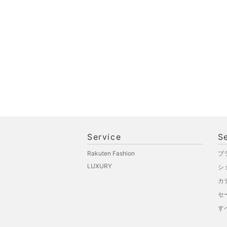
スポーツ・アウトドア用
品
文房具
ペット用品
福袋・ギフト・その他
Service
S
Rakuten Fashion
ブ
LUXURY
シ
カ
セ
す