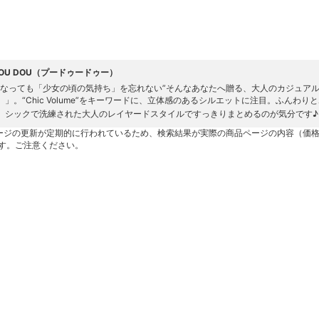
DOU DOU（プードゥードゥー）
になっても「少女の頃の気持ち」を忘れない”そんなあなたへ贈る、大人のカジュアルウエ
）」。“Chic Volume”をキーワードに、立体感のあるシルエットに注目。ふん
、シックで洗練された大人のレイヤードスタイルですっきりまとめるのが気分です♪
ージの更新が定期的に行われているため、検索結果が実際の商品ページの内容（価
す。ご注意ください。