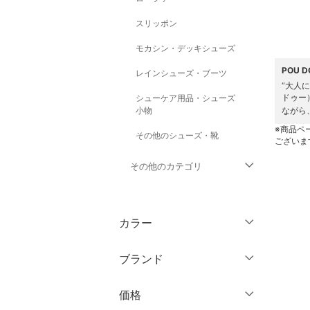
スリッポン
モカシン・デッキシューズ
POU 
レインシューズ・ブーツ
“大人
ドゥー
シューケア用品・シューズ
小物
ながら
※商品ペ
その他のシューズ・靴
ございま
その他のカテゴリ
トップス
カラー
ジャケット・アウター
ブランド
パンツ
ブランド一覧からさがす >
価格
ワンピース・ドレス