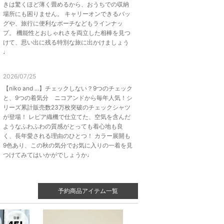
きは驚くほど薄く畳めるから、おうちでの収納
場所にも困りません。 キャリーオンできるバッ
グや、旅行に便利なポーチなどもラインナッ
プ。 機能性とおしゃれさを両立した相棒を見つ
けて、思い出に残る特別な旅に出かけましょう
♩
2026/07/25
【niko and ...】チェックしない？9つのチェック
と、9つの着気分 ニコアンドから毎年人気！シ
リーズ累計販売数23万枚突破のチェックシャツ
が登場！ レピア織機で仕立てた、空気を含んだ
ようなふわふわの質感がとっても着心地も良
く、長年愛される理由のひとつ！ カラー展開も
9色あり、この秋の気分でお気に入りの一着を見
つけてみてはいかがでしょうか♩
予約商品アイテム一覧