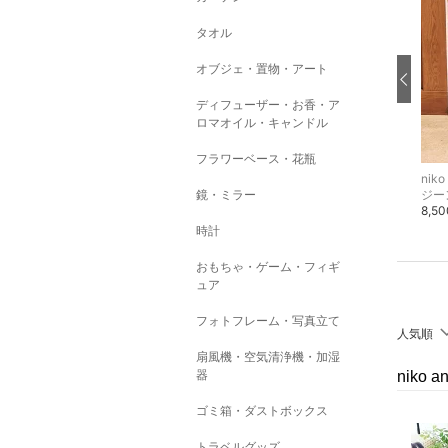
タオル
オブジェ・置物・アート
ディフューザー・お香・ア
ロマオイル・キャンドル
フラワーベース・花瓶
niko and ...
niko and ...
niko 
鏡・ミラー
パンプス
スーツケース・キャリーバッグ
ジー
5,500円
14,300円
8,5
時計
おもちゃ・ゲーム・フィギ
ュア
フォトフレーム・写真立て
人気順
扇風機・空気清浄機・加湿
器
niko 
ゴミ箱・ダストボックス
トラベルグッズ