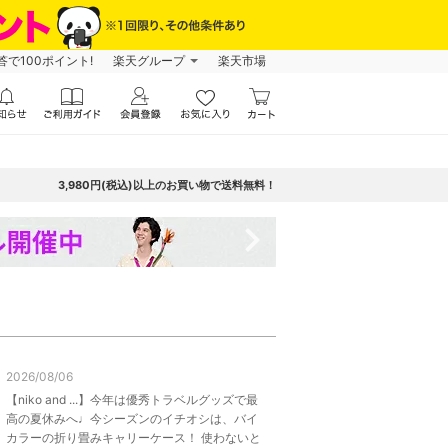
で100ポイント!
楽天グループ
楽天市場
3,980円(税込)以上のお買い物で送料無料！
navigate_next
2026/08/06
【niko and ...】今年は優秀トラベルグッズで最
高の夏休みへ♩今シーズンのイチオシは、バイ
カラーの折り畳みキャリーケース！ 使わないと