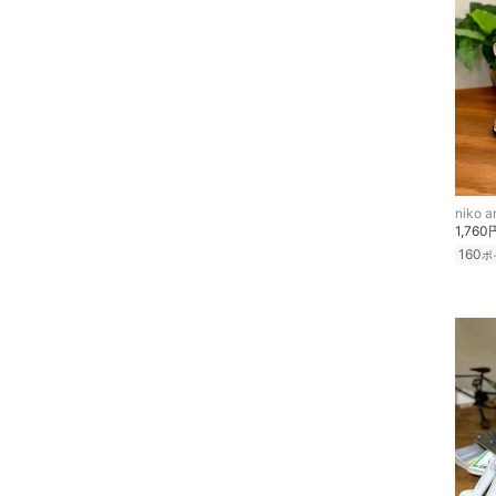
スーツ・フォーマル
水着・スイムグッズ
着物・浴衣・和装小物
スキンケア
niko an
1,760
ベースメイク
160
ポ
メイクアップ
ネイル
ボディケア・オーラルケ
ア
ヘアケア