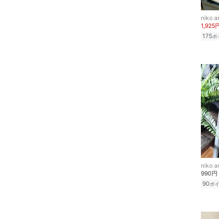
スーパーDEALのみ表示
niko an
シューズ・靴
1,925
クリア
絞り込み
175
ポ
インナー・ルームウェア
靴下・レッグウェア
ファッション雑貨
アクセサリー・腕時計
財布・ポーチ・ケース
帽子
niko an
990円
ヘアアクセサリー
90
ポ
マタニティウェア・ベビ
ー用品