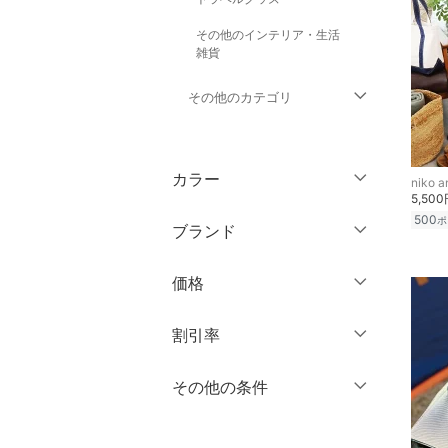
その他のインテリア・生活
雑貨
その他のカテゴリ
トップス
カラー
niko an
ジャケット・アウター
5,50
500
ポ
ブランド
パンツ
ブランド一覧からさがす >
価格
ワンピース・ドレス
円
～
円
割引率
スカート
オールインワン・オーバ
％OFF
～
％OFF
その他の条件
絞り込み
クリア
絞り込み
ーオール
クーポン対象のみ表示
絞り込み
バッグ