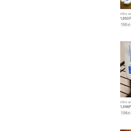
フレグランス
niko an
1,650
メイク道具・美容器具
150
ポ
コフレ・キット・セット
食器・調理器具・キッチ
ン用品
スマホグッズ・オーディ
オ機器
スポーツ・アウトドア用
品
niko an
1,496
文房具
136
ポ
ペット用品