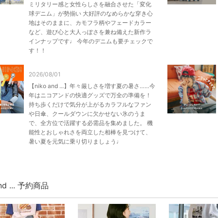
ミリタリー感と女性らしさを融合させた「変化
球デニム」が勢揃い 大好評のなめらかな穿き心
地はそのままに、カモフラ柄やフェードカラー
など、遊び心と大人っぽさを兼ね備えた新作ラ
インナップです♩ 今年のデニムも要チェックで
す！！
2026/08/01
【niko and ...】年々厳しさを増す夏の暑さ……今
年はニコアンドの快適グッズで万全の準備を！
持ち歩くだけで気分が上がるカラフルなファン
や日傘、クールダウンに欠かせない氷のうま
で、全方位で活躍する必需品を集めました。 機
能性とおしゃれさを両立した相棒を見つけて、
暑い夏を元気に乗り切りましょう♩
and ... 予約商品