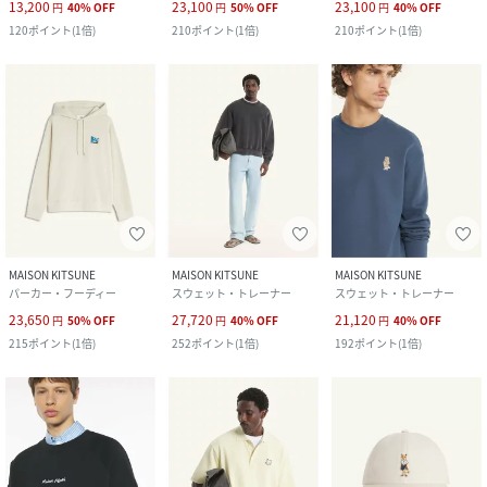
13,200
23,100
23,100
円
40
%
OFF
円
50
%
OFF
円
40
%
OFF
120
ポイント
(
1倍
)
210
ポイント
(
1倍
)
210
ポイント
(
1倍
)
MAISON KITSUNE
MAISON KITSUNE
MAISON KITSUNE
パーカー・フーディー
スウェット・トレーナー
スウェット・トレーナー
23,650
27,720
21,120
円
50
%
OFF
円
40
%
OFF
円
40
%
OFF
215
ポイント
(
1倍
)
252
ポイント
(
1倍
)
192
ポイント
(
1倍
)