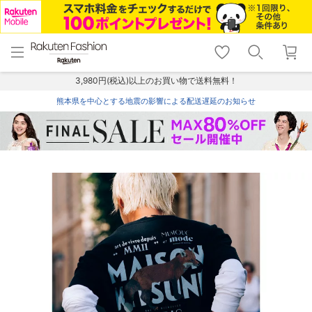
menu
home
search
favorite_border
shopping_cart
lock_outline
メニュー
トップ
検索
お気に入り
カート
ログイン
3,980円(税込)以上のお買い物で送料無料！
熊本県を中心とする地震の影響による配送遅延のお知らせ