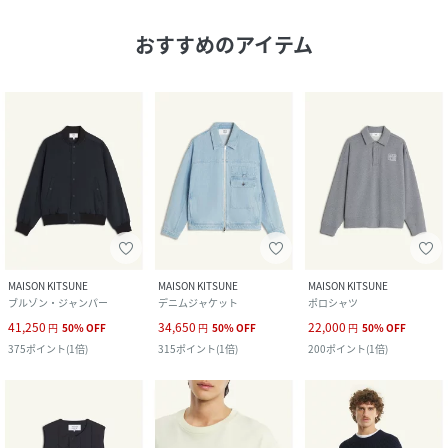
おすすめのアイテム
MAISON KITSUNE
MAISON KITSUNE
MAISON KITSUNE
ブルゾン・ジャンパー
デニムジャケット
ポロシャツ
41,250
34,650
22,000
円
50
%
OFF
円
50
%
OFF
円
50
%
OFF
375
ポイント
(
1倍
)
315
ポイント
(
1倍
)
200
ポイント
(
1倍
)