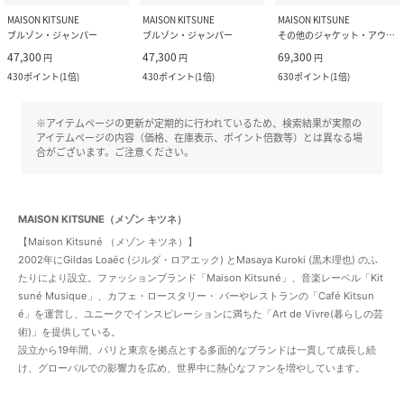
MAISON KITSUNE
MAISON KITSUNE
MAISON KITSUNE
ブルゾン・ジャンパー
ブルゾン・ジャンパー
その他のジャケット・アウター
47,300
47,300
69,300
円
円
円
430
ポイント
(
1倍
)
430
ポイント
(
1倍
)
630
ポイント
(
1倍
)
※アイテムページの更新が定期的に行われているため、検索結果が実際の
アイテムページの内容（価格、在庫表示、ポイント倍数等）とは異なる場
合がございます。ご注意ください。
MAISON KITSUNE（メゾン キツネ）
【Maison Kitsuné （メゾン キツネ）】
2002年にGildas Loaëc (ジルダ・ロアエック) とMasaya Kuroki (黒木理也) のふ
たりにより設立。ファッションブランド「Maison Kitsuné」、⾳楽レーベル「Kit
suné Musique」、カフェ・ロースタリー・ バーやレストランの「Café Kitsun
é」を運営し、ユニークでインスピレーションに満ちた「Art de Vivre(暮らしの芸
術)」を提供している。
設立から19年間、パリと東京を拠点とする多面的なブランドは一貫して成長し続
け、グローバルでの影響⼒を広め、世界中に熱心なファンを増やしています。