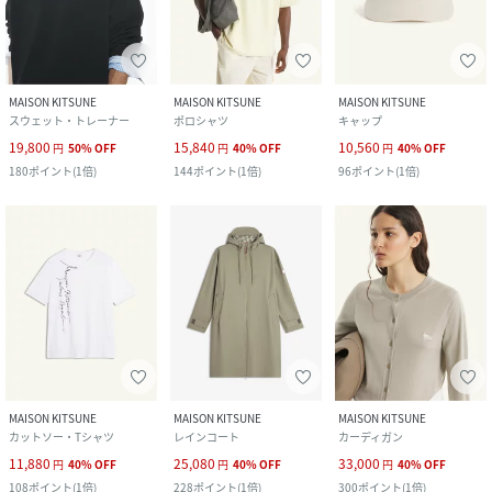
MAISON KITSUNE
MAISON KITSUNE
MAISON KITSUNE
スウェット・トレーナー
ポロシャツ
キャップ
19,800
15,840
10,560
円
50
%
OFF
円
40
%
OFF
円
40
%
OFF
180
ポイント
(
1倍
)
144
ポイント
(
1倍
)
96
ポイント
(
1倍
)
MAISON KITSUNE
MAISON KITSUNE
MAISON KITSUNE
カットソー・Tシャツ
レインコート
カーディガン
11,880
25,080
33,000
円
40
%
OFF
円
40
%
OFF
円
40
%
OFF
108
ポイント
(
1倍
)
228
ポイント
(
1倍
)
300
ポイント
(
1倍
)