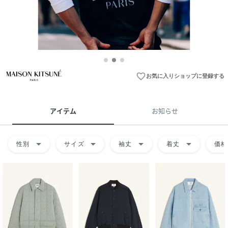
favorite_border
お気に入りショップに登録する
アイテム
お知らせ
arrow_drop_down
arrow_drop_down
arrow_drop_down
arrow_drop_down
性別
サイズ
袖丈
着丈
価格