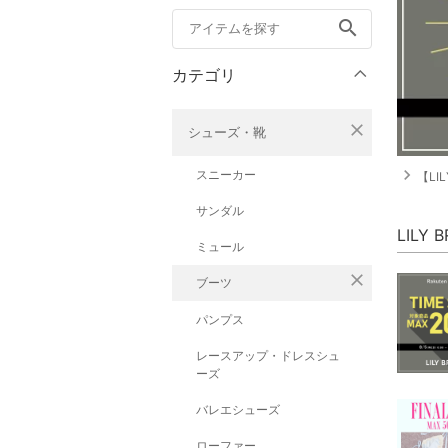
search
カテゴリ
close
シューズ・靴
navigate_next
スニーカー
【LI
サンダル
LILY
ミュール
close
ブーツ
パンプス
レースアップ・ドレスシュ
ーズ
バレエシューズ
ローファー