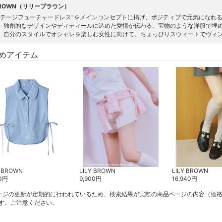
 BROWN（リリーブラウン）
ンテージフューチャードレス”をメインコンセプトに掲げ、ポジティブで元気になれるアイ
。独創的なデザインやディティールに込めた愛情が伝わる、宝物のような洋服で埋
。自分のスタイルでオシャレを楽しむ女性に向けて、ちょっぴりスウィートでヴィ
めアイテム
Y BROWN
LILY BROWN
LILY BROWN
0
円
9,900
円
16,940
円
ージの更新が定期的に行われているため、検索結果が実際の商品ページの内容（価
す。ご注意ください。