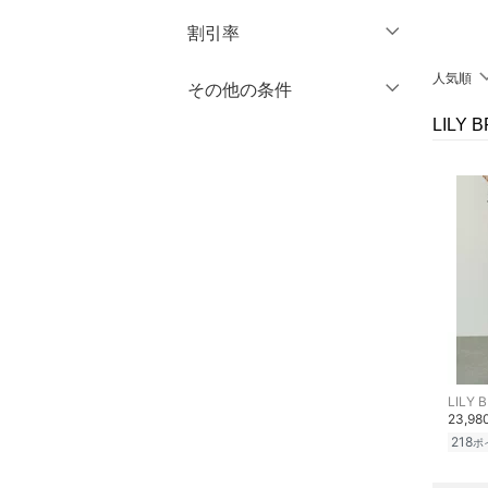
円
～
円
割引率
スカート
人気順
オールインワン・オーバ
％OFF
～
％OFF
その他の条件
絞り込み
クリア
絞り込み
ーオール
LILY
クーポン対象のみ表示
絞り込み
バッグ
スーパーDEALのみ表示
インナー・ルームウェア
クリア
絞り込み
靴下・レッグウェア
ファッション雑貨
アクセサリー・腕時計
LILY 
財布・ポーチ・ケース
23,9
218
ポ
帽子