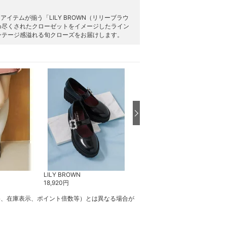
テムが揃う「LILY BROWN（リリーブラウ
め尽くされたクローゼットをイメージしたライン
ンテージ感溢れる旬クローズをお届けします。
LILY BROWN
LILY BROWN
18,920
円
24,970
円
格、在庫表示、ポイント倍数等）とは異なる場合が