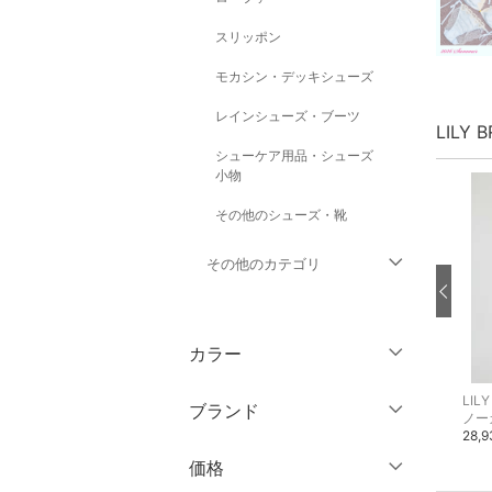
スリッポン
モカシン・デッキシューズ
レインシューズ・ブーツ
LILY
シューケア用品・シューズ
小物
その他のシューズ・靴
その他のカテゴリ
トップス
カラー
ジャケット・アウター
LILY BROWN
LILY BROWN
LIL
ブランド
リュック・バックパック
ピアス
ノー
パンツ
15,950円
5,280円
28,
ブランド一覧からさがす >
価格
ワンピース・ドレス