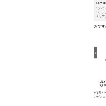
LILY
ヘアアクセサリー
“ヴィ
ン）」
ナップ
マタニティウェア・ベビ
ー用品
おすす
スーツ・フォーマル
水着・スイムグッズ
着物・浴衣・和装小物
スキンケア
ベースメイク
LILY BROWN
LILY BROWN
LIL
23,980
円
14,960
円
7,92
メイクアップ
※商品ペ
ございま
ネイル