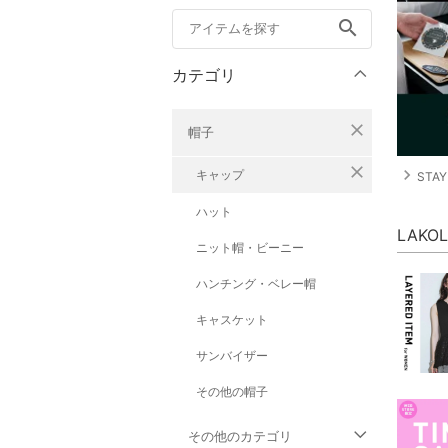
search
カテゴリ
close
帽子
close
navigate_next
キャップ
STAY
ハット
LAK
ニット帽・ビーニー
ハンチング・ベレー帽
キャスケット
サンバイザー
その他の帽子
その他のカテゴリ