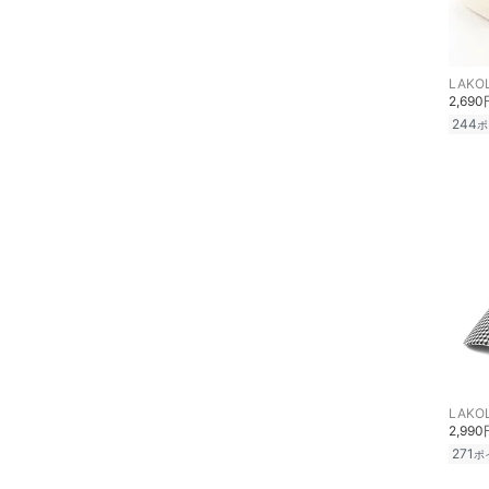
食器・調理器具・キッチ
ン用品
LAKO
インテリア・生活雑貨
2,690
244
ポ
スマホグッズ・オーディ
オ機器
スポーツ・アウトドア用
品
文房具
ペット用品
福袋・ギフト・その他
LAKO
2,990
271
ポ