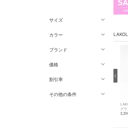
トップス
サイズ
ジャケット・アウター
ウェア（S/M/L）
LAKO
カラー
パンツ
～XS
S
ブランド
ワンピース・ドレス
M
L
ブランド一覧からさがす >
XL
XXL
価格
スカート
3XL～
フリー
オールインワン・オーバ
円
～
円
割引率
ーオール
クリア
絞り込み
％OFF
～
％OFF
その他の条件
絞り込み
バッグ
クリア
絞り込み
LAKOLE
LAKOLE
LAK
クーポン対象のみ表示
エコバッグ・サブバッグ
エコバッグ・サブバッグ
シューズ・靴
絞り込み
1,100円
1,100円
2,2
スーパーDEALのみ表示
インナー・ルームウェア