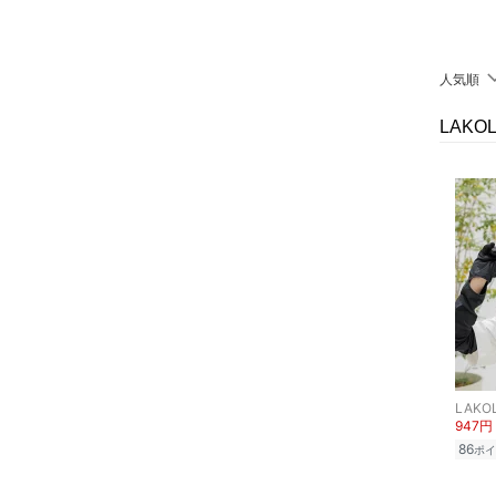
クリア
絞り込み
靴下・レッグウェア
人気順
ファッション雑貨
LAK
アクセサリー・腕時計
財布・ポーチ・ケース
ヘアアクセサリー
マタニティウェア・ベビ
ー用品
スーツ・フォーマル
LAKO
水着・スイムグッズ
947円
86
ポイ
着物・浴衣・和装小物