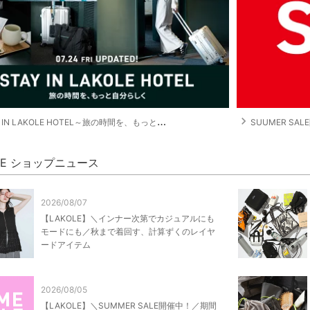
navigate_next
 IN LAKOLE HOTEL～旅の時間を、もっと自分らしく～
SUUMER SA
OLE ショップニュース
2026/08/07
【LAKOLE】＼インナー次第でカジュアルにも
モードにも／秋まで着回す、計算ずくのレイヤ
ードアイテム
2026/08/05
【LAKOLE】＼SUMMER SALE開催中！／期間