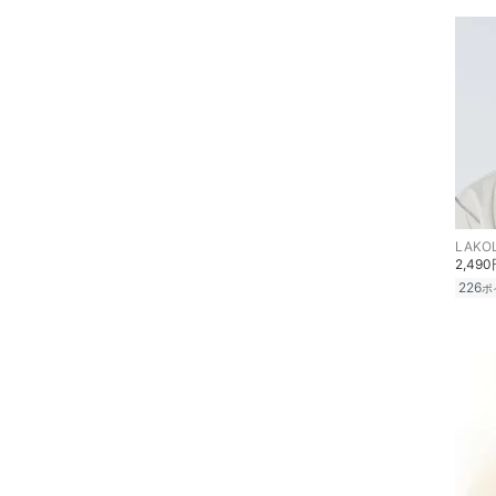
スキンケア
ベースメイク
メイクアップ
ネイル
ボディケア・オーラルケ
LAKO
ア
2,49
226
ポ
ヘアケア
フレグランス
メイク道具・美容器具
コフレ・キット・セット