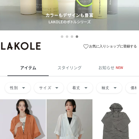
favorite_border
お気に入りショップに登録する
アイテム
スタイリング
お知らせ
NEW
arrow_drop_down
arrow_drop_down
arrow_drop_down
arrow_drop_down
性別
サイズ
着丈
袖丈
価格