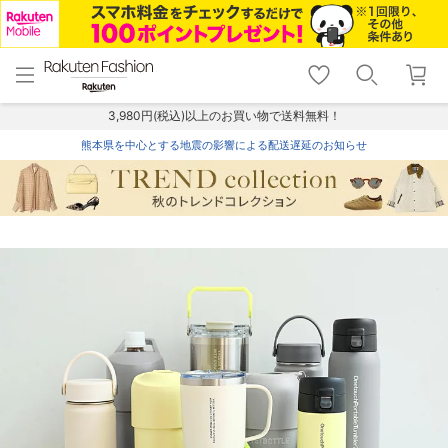
menu
home
search
favorite_border
shopping_cart
lock_outline
メニュー
トップ
検索
お気に入り
カート
ログイン
3,980円(税込)以上のお買い物で送料無料！
熊本県を中心とする地震の影響による配送遅延のお知らせ