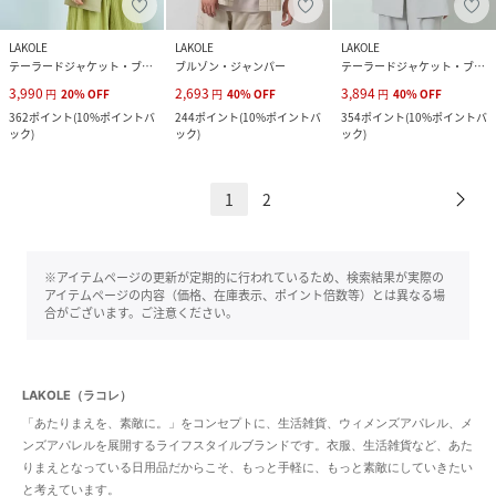
LAKOLE
LAKOLE
LAKOLE
テーラードジャケット・ブレザー
ブルゾン・ジャンパー
テーラードジャケット・ブレザー
3,990
2,693
3,894
円
20
%
OFF
円
40
%
OFF
円
40
%
OFF
362
ポイント
(
10%ポイントバ
244
ポイント
(
10%ポイントバ
354
ポイント
(
10%ポイントバ
ック
)
ック
)
ック
)
1
2
※アイテムページの更新が定期的に行われているため、検索結果が実際の
アイテムページの内容（価格、在庫表示、ポイント倍数等）とは異なる場
合がございます。ご注意ください。
LAKOLE（ラコレ）
「あたりまえを、素敵に。」をコンセプトに、生活雑貨、ウィメンズアパレル、メ
ンズアパレルを展開するライフスタイルブランドです。衣服、生活雑貨など、あた
りまえとなっている日用品だからこそ、もっと手軽に、もっと素敵にしていきたい
と考えています。