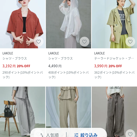
LAKOLE
LAKOLE
LAKOLE
シャツ・ブラウス
シャツ・ブラウス
テーラードジャケット・ブレザー
3,192
4,490
3,990
円
20
%
OFF
円
円
20
%
OFF
290
ポイント
(
10%ポイントバ
408
ポイント
(
10%ポイントバ
362
ポイント
(
10%ポイントバ
ック
)
ック
)
ック
)
人気順
絞り込み
swap_vert