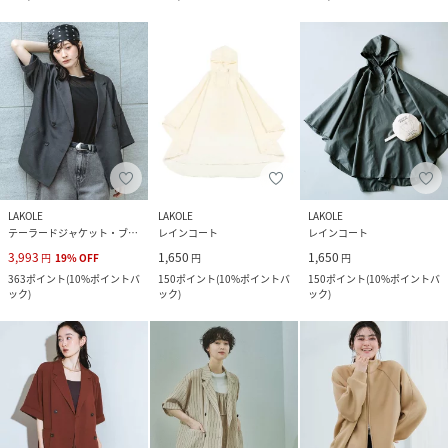
LAKOLE
LAKOLE
LAKOLE
テーラードジャケット・ブレザー
レインコート
レインコート
3,993
1,650
1,650
円
19
%
OFF
円
円
363
ポイント
(
10%ポイントバ
150
ポイント
(
10%ポイントバ
150
ポイント
(
10%ポイントバ
ック
)
ック
)
ック
)