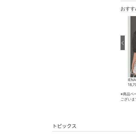
ネイル
おすす
ボディケア・オーラルケ
ア
ヘアケア
フレグランス
メイク道具・美容器具
IENA
IENA
IENA
コフレ・キット・セット
19,140
円
12,320
円
30
%OFF
18,7
※商品ペ
食器・調理器具・キッチ
ございま
ン用品
インテリア・生活雑貨
トピックス
スマホグッズ・オーディ