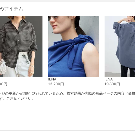
めアイテム
IENA
IENA
00
円
13,200
円
19,800
円
ージの更新が定期的に行われているため、検索結果が実際の商品ページの内容（価
す。ご注意ください。