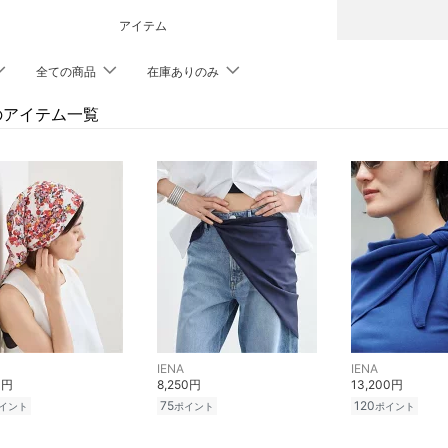
アイテム
全ての商品
在庫ありのみ
Aのアイテム一覧
IENA
IENA
0円
8,250円
13,200円
75
120
イント
ポイント
ポイント