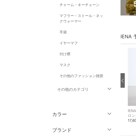
チャーム・キーチェーン
マフラー・ストール・ネッ
クウォーマー
手袋
IENA
イヤーマフ
付け襟
マスク
その他のファッション雑貨
その他のカテゴリ
トップス
IENA
IENA
IENA
カラー
ニット
テーラードジャケット・ブレザー
ロン
ジャケット・アウター
16,500円
33,000円
17,
ブランド
パンツ