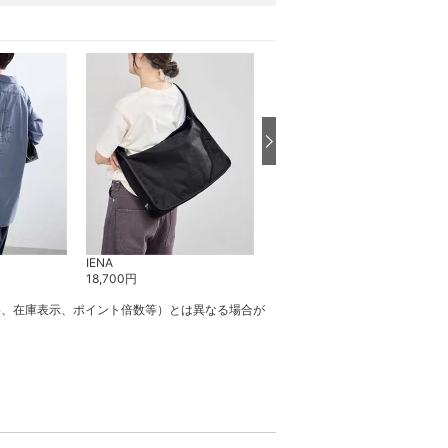
IENA
IENA
18,700
円
10,780
円
30
%OFF
格、在庫表示、ポイント倍数等）とは異なる場合が