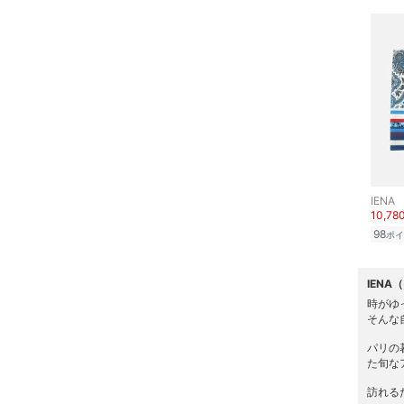
帽子
ヘアアクセサリー
マタニティウェア・ベビ
ー用品
スーツ・フォーマル
IENA
水着・スイムグッズ
10,78
98
ポイ
着物・浴衣・和装小物
IENA
スキンケア
時がゆ
そんな
ベースメイク
パリの
た旬な
メイクアップ
訪れる