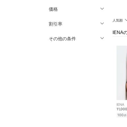
ブランド一覧からさがす >
価格
ワンピース・ドレス
人気順
円
～
円
割引率
スカート
IEN
オールインワン・オーバ
％OFF
～
％OFF
その他の条件
絞り込み
クリア
絞り込み
ーオール
クーポン対象のみ表示
絞り込み
バッグ
スーパーDEALのみ表示
シューズ・靴
クリア
絞り込み
インナー・ルームウェア
靴下・レッグウェア
IENA
アクセサリー・腕時計
11,00
100
ポ
財布・ポーチ・ケース