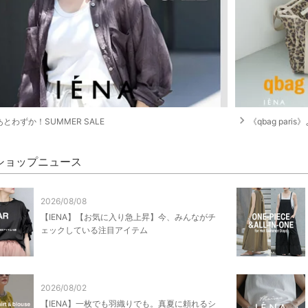
navigate_next
とわずか！SUMMER SALE
《qbag pari
A ショップニュース
2026/08/08
【IENA】【お気に入り急上昇】今、みんながチ
ェックしている注目アイテム
2026/08/02
【IENA】一枚でも羽織りでも。真夏に頼れるシ