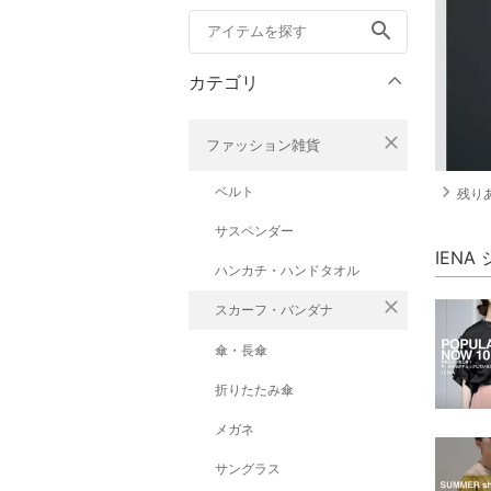
search
カテゴリ
close
ファッション雑貨
navigate_next
ベルト
残りあ
サスペンダー
IEN
ハンカチ・ハンドタオル
close
スカーフ・バンダナ
傘・長傘
折りたたみ傘
メガネ
サングラス