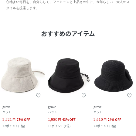
心地よい毎日を、自分らしく。フェミニンと上品さの中に、今年らしい 大人のス
タイルを提案します。
おすすめのアイテム
grove
grove
grove
ハット
ハット
ハット
2,521
1,980
2,610
円
27
%
OFF
円
43
%
OFF
円
24
%
OFF
22
ポイント
(
1倍
)
18
ポイント
(
1倍
)
23
ポイント
(
1倍
)