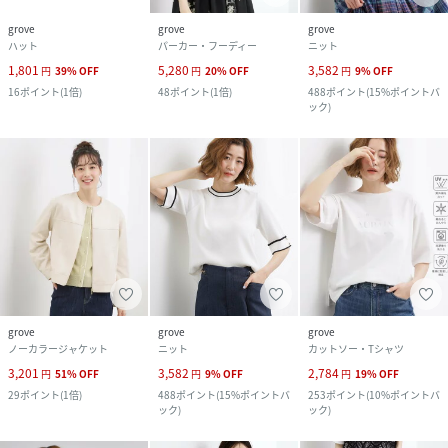
grove
grove
grove
ハット
パーカー・フーディー
ニット
1,801
5,280
3,582
円
39
%
OFF
円
20
%
OFF
円
9
%
OFF
16
ポイント
(
1倍
)
48
ポイント
(
1倍
)
488
ポイント
(
15%ポイントバ
ック
)
grove
grove
grove
ノーカラージャケット
ニット
カットソー・Tシャツ
3,201
3,582
2,784
円
51
%
OFF
円
9
%
OFF
円
19
%
OFF
29
ポイント
(
1倍
)
488
ポイント
(
15%ポイントバ
253
ポイント
(
10%ポイントバ
ック
)
ック
)