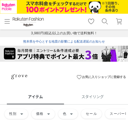
menu
home
search
favorite_border
shopping_cart
lock_outline
メニュー
トップ
検索
お気に入り
カート
ログイン
3,980円(税込)以上のお買い物で送料無料！
熊本県を中心とする地震の影響による配送遅延のお知らせ
favorite_border
お気に入りショップに登録する
アイテム
スタイリング
arrow_drop_down
arrow_drop_down
arrow_drop_down
性別
価格
色
セール
スーパーD