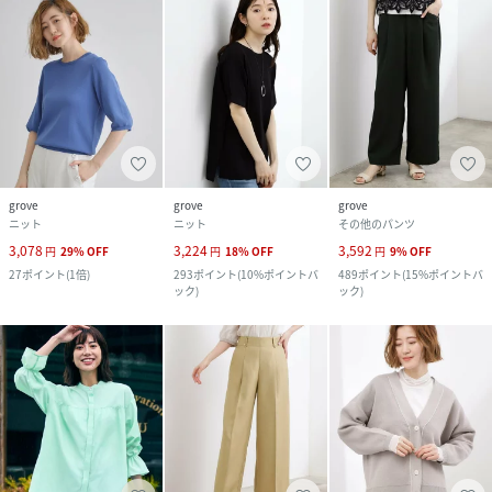
grove
grove
grove
ニット
ニット
その他のパンツ
3,078
3,224
3,592
円
29
%
OFF
円
18
%
OFF
円
9
%
OFF
27
ポイント
(
1倍
)
293
ポイント
(
10%ポイントバ
489
ポイント
(
15%ポイントバ
ック
)
ック
)