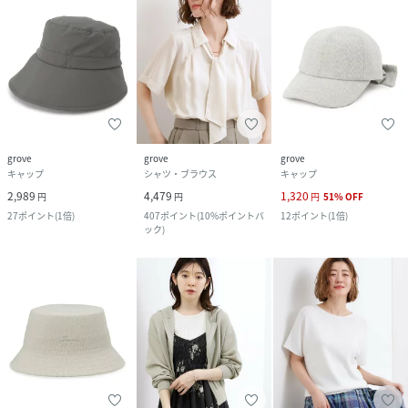
grove
grove
grove
キャップ
シャツ・ブラウス
キャップ
2,989
4,479
1,320
円
円
円
51
%
OFF
27
ポイント
(
1倍
)
407
ポイント
(
10%ポイントバ
12
ポイント
(
1倍
)
ック
)