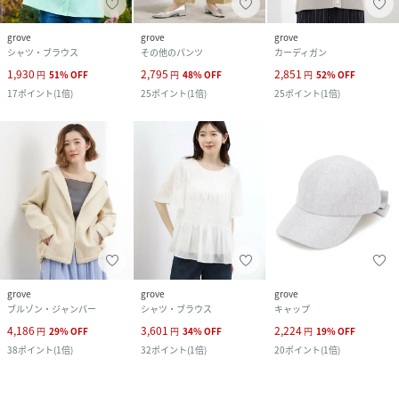
grove
grove
grove
シャツ・ブラウス
その他のパンツ
カーディガン
1,930
2,795
2,851
円
51
%
OFF
円
48
%
OFF
円
52
%
OFF
17
ポイント
(
1倍
)
25
ポイント
(
1倍
)
25
ポイント
(
1倍
)
grove
grove
grove
ブルゾン・ジャンパー
シャツ・ブラウス
キャップ
4,186
3,601
2,224
円
29
%
OFF
円
34
%
OFF
円
19
%
OFF
38
ポイント
(
1倍
)
32
ポイント
(
1倍
)
20
ポイント
(
1倍
)