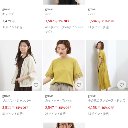
grove
grove
grove
キャップ
ニット
ハット
3,479
3,582
1,584
円
円
9
%
OFF
円
51
%
OFF
31
ポイント
(
1倍
)
488
ポイント
(
15%ポイントバ
14
ポイント
(
1倍
)
ック
)
grove
grove
grove
ブルゾン・ジャンパー
カットソー・Tシャツ
その他のワンピース・ドレス
3,511
2,547
4,158
円
35
%
OFF
円
35
%
OFF
円
46
%
OFF
31
ポイント
(
1倍
)
23
ポイント
(
1倍
)
37
ポイント
(
1倍
)