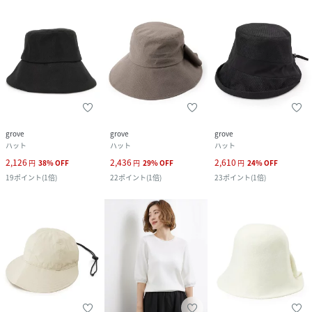
grove
grove
grove
ハット
ハット
ハット
2,126
2,436
2,610
円
38
%
OFF
円
29
%
OFF
円
24
%
OFF
19
ポイント
(
1倍
)
22
ポイント
(
1倍
)
23
ポイント
(
1倍
)