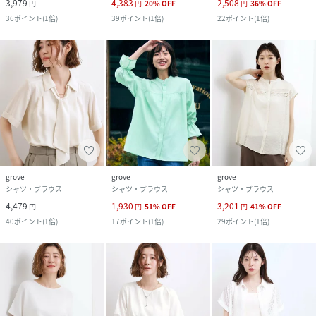
3,979
4,383
2,508
円
円
20
%
OFF
円
36
%
OFF
36
ポイント
(
1倍
)
39
ポイント
(
1倍
)
22
ポイント
(
1倍
)
grove
grove
grove
シャツ・ブラウス
シャツ・ブラウス
シャツ・ブラウス
4,479
1,930
3,201
円
円
51
%
OFF
円
41
%
OFF
40
ポイント
(
1倍
)
17
ポイント
(
1倍
)
29
ポイント
(
1倍
)