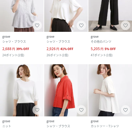
grove
grove
grove
シャツ・ブラウス
シャツ・ブラウス
その他のパンツ
2,688
2,926
5,205
円
39
%
OFF
円
41
%
OFF
円
5
%
OFF
24
ポイント
(
1倍
)
26
ポイント
(
1倍
)
47
ポイント
(
1倍
)
grove
grove
grove
ニット
シャツ・ブラウス
カットソー・Tシャツ