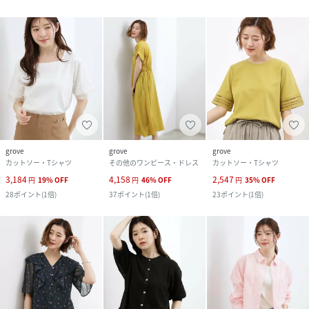
grove
grove
grove
カットソー・Tシャツ
その他のワンピース・ドレス
カットソー・Tシャツ
3,184
4,158
2,547
円
19
%
OFF
円
46
%
OFF
円
35
%
OFF
28
ポイント
(
1倍
)
37
ポイント
(
1倍
)
23
ポイント
(
1倍
)