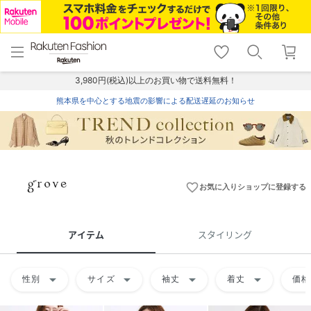
menu
home
search
favorite_border
shopping_cart
lock_outline
メニュー
トップ
検索
お気に入り
カート
ログイン
3,980円(税込)以上のお買い物で送料無料！
熊本県を中心とする地震の影響による配送遅延のお知らせ
favorite_border
お気に入りショップに登録する
アイテム
スタイリング
arrow_drop_down
arrow_drop_down
arrow_drop_down
arrow_drop_down
性別
サイズ
袖丈
着丈
価格