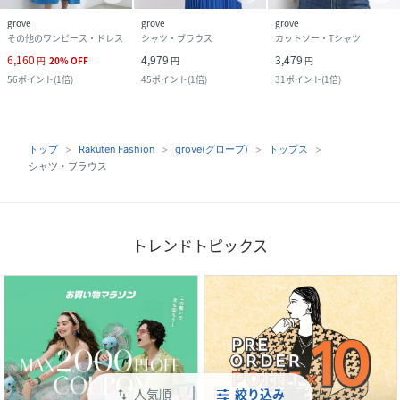
grove
grove
grove
その他のワンピース・ドレス
シャツ・ブラウス
カットソー・Tシャツ
6,160
4,979
3,479
円
20
%
OFF
円
円
56
ポイント
(
1倍
)
45
ポイント
(
1倍
)
31
ポイント
(
1倍
)
トップ
Rakuten Fashion
grove(グローブ)
トップス
シャツ・ブラウス
トレンドトピックス
人気順
絞り込み
swap_vert