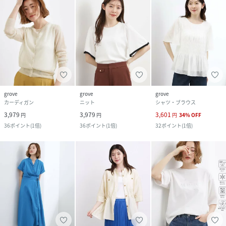
grove
grove
grove
カーディガン
ニット
シャツ・ブラウス
3,979
3,979
3,601
円
円
円
34
%
OFF
36
ポイント
(
1倍
)
36
ポイント
(
1倍
)
32
ポイント
(
1倍
)