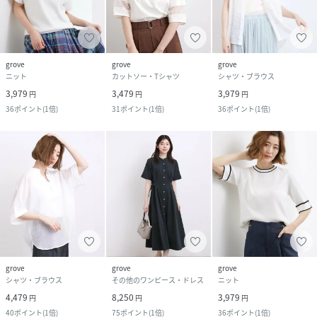
grove
grove
grove
ニット
カットソー・Tシャツ
シャツ・ブラウス
3,979
3,479
3,979
円
円
円
36
ポイント
(
1倍
)
31
ポイント
(
1倍
)
36
ポイント
(
1倍
)
grove
grove
grove
シャツ・ブラウス
その他のワンピース・ドレス
ニット
4,479
8,250
3,979
円
円
円
40
ポイント
(
1倍
)
75
ポイント
(
1倍
)
36
ポイント
(
1倍
)