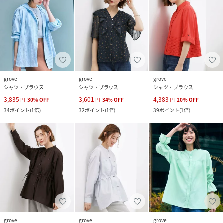
grove
grove
grove
シャツ・ブラウス
シャツ・ブラウス
シャツ・ブラウス
3,835
3,601
4,383
円
30
%
OFF
円
34
%
OFF
円
20
%
OFF
34
ポイント
(
1倍
)
32
ポイント
(
1倍
)
39
ポイント
(
1倍
)
grove
grove
grove