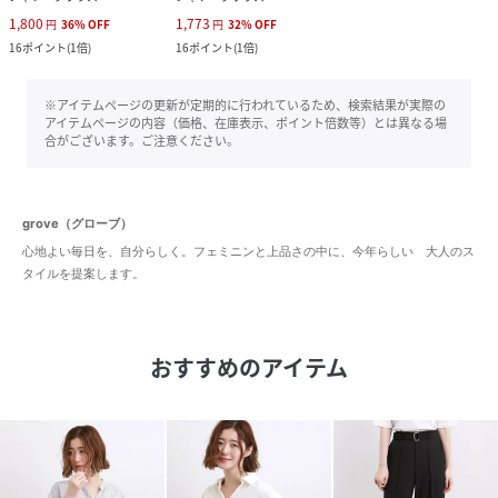
1,800
1,773
円
36
%
OFF
円
32
%
OFF
16
ポイント
(
1倍
)
16
ポイント
(
1倍
)
※アイテムページの更新が定期的に行われているため、検索結果が実際の
アイテムページの内容（価格、在庫表示、ポイント倍数等）とは異なる場
合がございます。ご注意ください。
grove（グローブ）
心地よい毎日を、自分らしく。フェミニンと上品さの中に、今年らしい 大人のス
タイルを提案します。
おすすめのアイテム