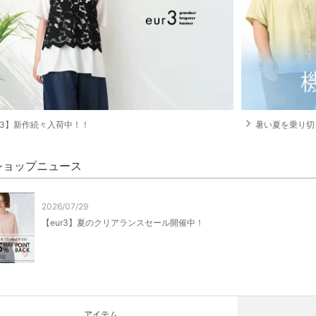
navigate_next
ur3】新作続々入荷中！！
暑い夏を乗り切
3 ショップニュース
2026/07/29
【eur3】夏のクリアランスセール開催中！
アイテム