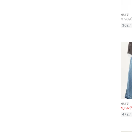
財布・ポーチ・ケース
eur3
帽子
3,989
362
ポ
ヘアアクセサリー
マタニティウェア・ベビ
ー用品
スーツ・フォーマル
水着・スイムグッズ
着物・浴衣・和装小物
eur3
スキンケア
5,192
472
ポ
ベースメイク