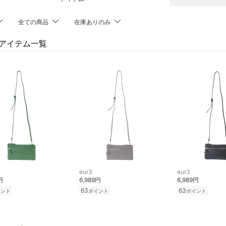
全ての商品
在庫ありのみ
3のアイテム一覧
eur3
eur3
円
6,989円
6,989円
63
63
イント
ポイント
ポイント