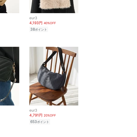
eur3
4,193円
40%OFF
38
ポイント
eur3
4,791円
20%OFF
653
ポイント