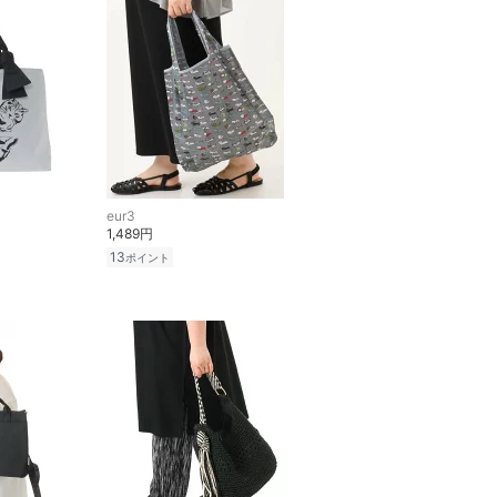
eur3
1,489円
13
ポイント