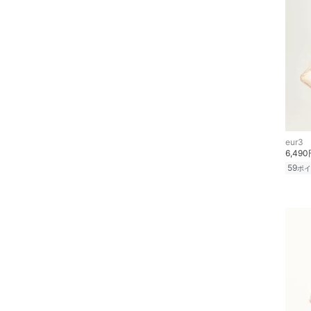
メイクアップ
ネイル
ボディケア・オーラルケ
ア
ヘアケア
eur3
フレグランス
6,49
59
ポイ
メイク道具・美容器具
コフレ・キット・セット
食器・調理器具・キッチ
ン用品
インテリア・生活雑貨