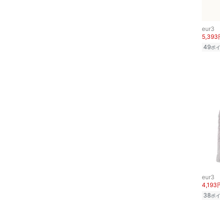
スマホグッズ・オーディ
オ機器
eur3
5,39
スポーツ・アウトドア用
49
ポ
品
文房具
ペット用品
福袋・ギフト・その他
eur3
4,193
38
ポ