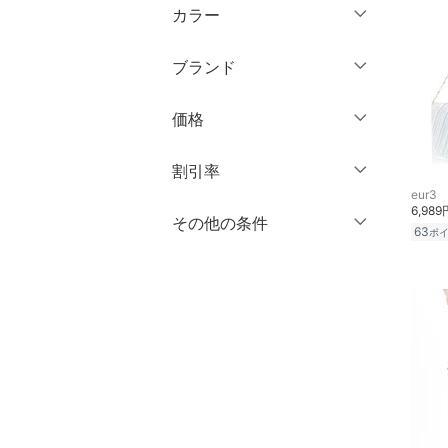
ウェア（S/M/L）
カラー
パンツ
～XS
S
ブランド
ワンピース・ドレス
M
L
ブランド一覧からさがす >
XL
XXL
価格
スカート
3XL～
フリー
オールインワン・オーバ
円
～
円
割引率
ーオール
eur3
クリア
絞り込み
6,989
％OFF
～
％OFF
その他の条件
絞り込み
シューズ・靴
63
クリア
絞り込み
ポ
クーポン対象のみ表示
インナー・ルームウェア
絞り込み
スーパーDEALのみ表示
靴下・レッグウェア
クリア
絞り込み
ファッション雑貨
アクセサリー・腕時計