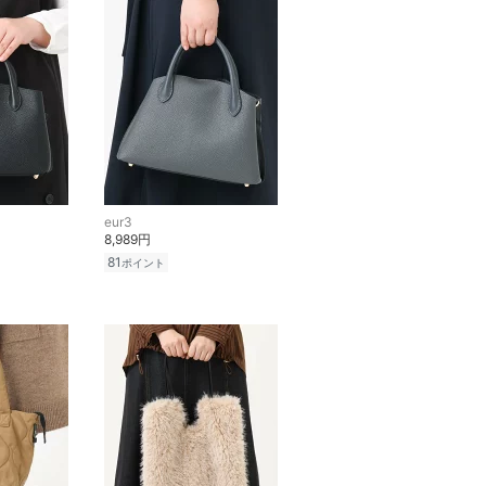
eur3
8,989円
81
ポイント