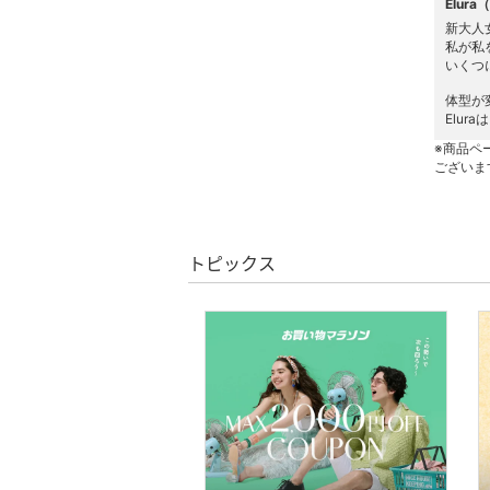
Elur
財布・ポーチ・ケース
新大人
私が私
いくつ
帽子
体型が
Elu
ヘアアクセサリー
※商品ペ
ございま
マタニティウェア・ベビ
ー用品
スーツ・フォーマル
トピックス
水着・スイムグッズ
着物・浴衣・和装小物
スキンケア
ベースメイク