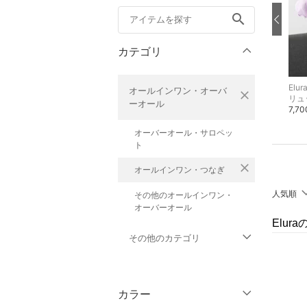
search
カテゴリ
Elura
Elura
Elur
オールインワン・オーバ
close
シャツ・ブラウス
その他のパンツ
リュ
ーオール
8,800円
6,600円
7,7
オーバーオール・サロペッ
ト
close
オールインワン・つなぎ
人気順
その他のオールインワン・
オーバーオール
Elur
その他のカテゴリ
トップス
カラー
ジャケット・アウター