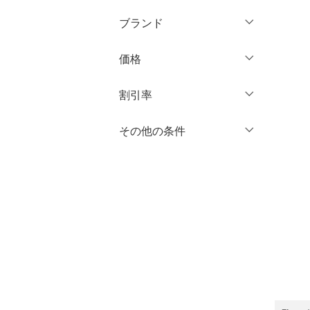
ブランド
パンツ
ブランド一覧からさがす >
価格
ワンピース・ドレス
円
～
円
割引率
スカート
バッグ
％OFF
～
％OFF
その他の条件
絞り込み
クリア
絞り込み
シューズ・靴
クーポン対象のみ表示
絞り込み
スーパーDEALのみ表示
インナー・ルームウェア
クリア
絞り込み
靴下・レッグウェア
ファッション雑貨
アクセサリー・腕時計