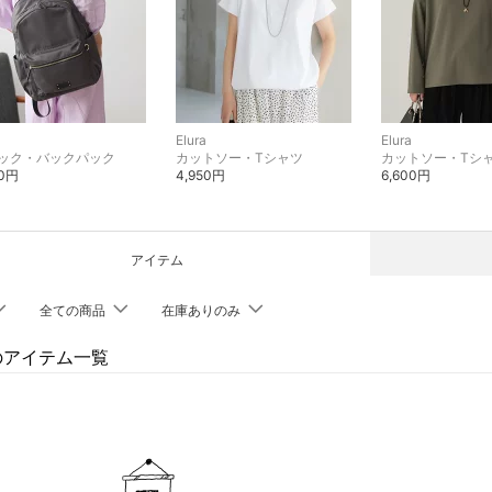
a
Elura
Elura
ック・バックパック
カットソー・Tシャツ
カットソー・Tシ
00円
4,950円
6,600円
アイテム
全ての商品
在庫ありのみ
aのアイテム一覧