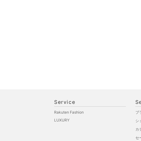
Service
S
Rakuten Fashion
ブ
LUXURY
シ
カ
セ