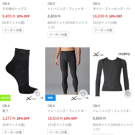
CW-X
CW-X
CW-X
その他のトップス
トレーニング・フィットネス用品
タイツ・ストッキング・パンスト
9,405
8,800
16,830
円
10
%
OFF
円
円
10
%
OFF
85
ポイント
(
1倍
)
800
ポイント
(
10%ポイントバ
153
ポイント
(
1倍
)
ック
)
クーポン対象
クーポン対象
クーポン対象
CW-X
CW-X
CW-X
靴下
トレーニング・フィットネス用品
トレーニング・フィットネス用品
2,277
18,810
8,800
円
10
%
OFF
円
10
%
OFF
円
20
ポイント
(
1倍
)
171
ポイント
(
1倍
)
800
ポイント
(
10%ポイントバ
ック
)
クーポン対象
クーポン対象