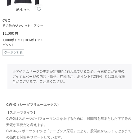
CW-X
その他のジャケット・アウター
11,000
円
1,000
ポイント
(
10%ポイント
バック
)
クーポン対象
※アイテムページの更新が定期的に行われているため、検索結果が実際の
アイテムページの内容（価格、在庫表示、ポイント倍数等）とは異なる場
合がございます。ご注意ください。
CW-X（シーダブリューエックス）
【スポーツタイツ】
CW-Xはスポーツのパフォーマンスを上げるために、股関節を基本とした下半身の
安定が重要だと考えます。
CW-Xのスポーツタイツは「テーピング原理」により、股関節からふくらはぎまで
の筋肉と関節をサポートしています。