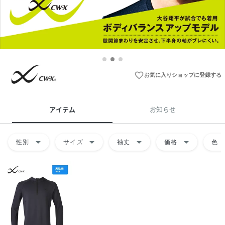
favorite_border
お気に入りショップに登録する
アイテム
お知らせ
arrow_drop_down
arrow_drop_down
arrow_drop_down
arrow_drop_down
arrow
性別
サイズ
袖丈
価格
色