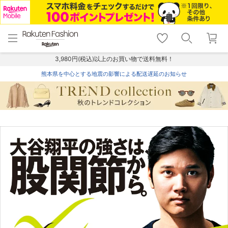
menu
home
search
favorite_border
shopping_cart
lock_outline
メニュー
トップ
検索
お気に入り
カート
ログイン
3,980円(税込)以上のお買い物で送料無料！
熊本県を中心とする地震の影響による配送遅延のお知らせ