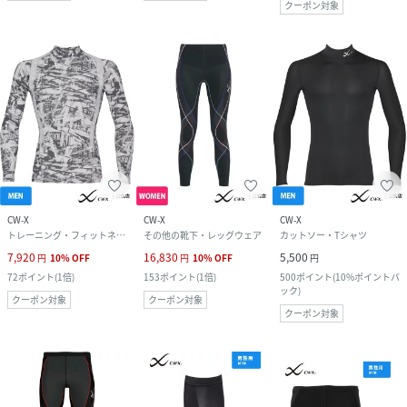
クーポン対象
CW-X
CW-X
CW-X
トレーニング・フィットネス用品
その他の靴下・レッグウェア
カットソー・Tシャツ
7,920
16,830
5,500
円
10
%
OFF
円
10
%
OFF
円
72
ポイント
(
1倍
)
153
ポイント
(
1倍
)
500
ポイント
(
10%ポイントバ
ック
)
クーポン対象
クーポン対象
クーポン対象