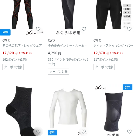
CW-X
CW-X
CW-X
その他の靴下・レッグウェア
その他のインナー・ルームウェア
タイツ・ストッキング・パンスト
17,820
4,290
12,870
円
10
%
OFF
円
円
10
%
OFF
162
ポイント
(
1倍
)
390
ポイント
(
10%ポイントバ
117
ポイント
(
1倍
)
ック
)
クーポン対象
クーポン対象
クーポン対象