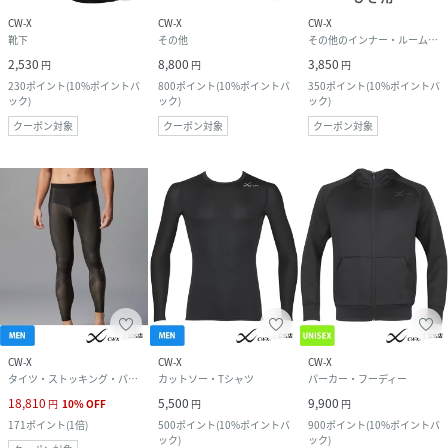
CW-X
CW-X
CW-X
靴下
その他
その他のインナー・ルームウェア
2,530
8,800
3,850
円
円
円
230
ポイント
(
10%ポイントバ
800
ポイント
(
10%ポイントバ
350
ポイント
(
10%ポイントバ
ック
)
ック
)
ック
)
クーポン対象
クーポン対象
クーポン対象
CW-X
CW-X
CW-X
タイツ・ストッキング・パンスト
カットソー・Tシャツ
パーカー・フーディー
18,810
5,500
9,900
円
10
%
OFF
円
円
171
ポイント
(
1倍
)
500
ポイント
(
10%ポイントバ
900
ポイント
(
10%ポイントバ
ック
)
ック
)