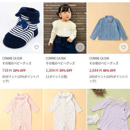
COMME CA ISM
COMME CA ISM
COMME CA ISM
その他のベビーグッズ
その他のベビーグッズ
その他のベビーグッズ
719
1,304
2,644
円
10
%
OFF
円
55
%
OFF
円
46
%
OFF
65
ポイント
(
10%ポイントバ
11
ポイント
(
1倍
)
240
ポイント
(
10%ポイントバ
ック
)
ック
)