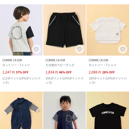
COMME CA ISM
COMME CA ISM
COMME CA ISM
カットソー・Tシャツ
その他のベビーグッズ
カットソー・Tシャツ
1,247
1,834
2,086
円
37
%
OFF
円
46
%
OFF
円
28
%
OFF
113
ポイント
(
10%ポイントバ
166
ポイント
(
10%ポイントバ
189
ポイント
(
10%ポイントバ
ック
)
ック
)
ック
)