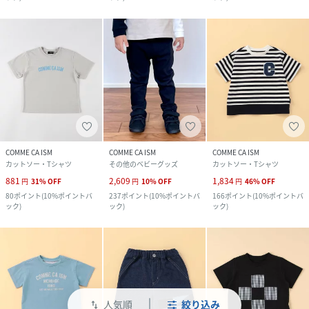
COMME CA ISM
COMME CA ISM
COMME CA ISM
カットソー・Tシャツ
その他のベビーグッズ
カットソー・Tシャツ
881
2,609
1,834
円
31
%
OFF
円
10
%
OFF
円
46
%
OFF
80
ポイント
(
10%ポイントバ
237
ポイント
(
10%ポイントバ
166
ポイント
(
10%ポイントバ
ック
)
ック
)
ック
)
人気順
絞り込み
swap_vert