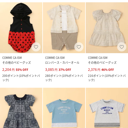
COMME CA ISM
COMME CA ISM
COMME CA ISM
その他のベビーグッズ
ロンパース・カバーオール
その他のベビーグッズ
2,204
3,085
2,376
円
55
%
OFF
円
37
%
OFF
円
46
%
OFF
200
ポイント
(
10%ポイントバ
280
ポイント
(
10%ポイントバ
216
ポイント
(
10%ポイントバ
ック
)
ック
)
ック
)