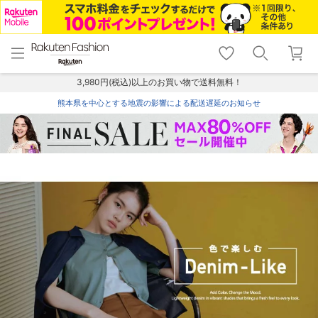
menu
home
search
favorite_border
shopping_cart
lock_outline
メニュー
トップ
検索
お気に入り
カート
ログイン
3,980円(税込)以上のお買い物で送料無料！
熊本県を中心とする地震の影響による配送遅延のお知らせ