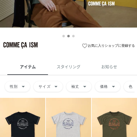
favorite_border
お気に入りショップに登録する
アイテム
スタイリング
お知らせ
arrow_drop_down
arrow_drop_down
arrow_drop_down
arrow_drop_down
arrow
性別
サイズ
袖丈
価格
色