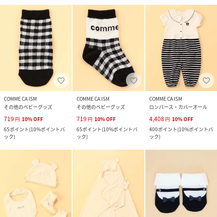
COMME CA ISM
COMME CA ISM
COMME CA ISM
その他のベビーグッズ
その他のベビーグッズ
ロンパース・カバーオール
719
719
4,408
円
10
%
OFF
円
10
%
OFF
円
10
%
OFF
65
ポイント
(
10%ポイントバ
65
ポイント
(
10%ポイントバ
400
ポイント
(
10%ポイントバ
ック
)
ック
)
ック
)