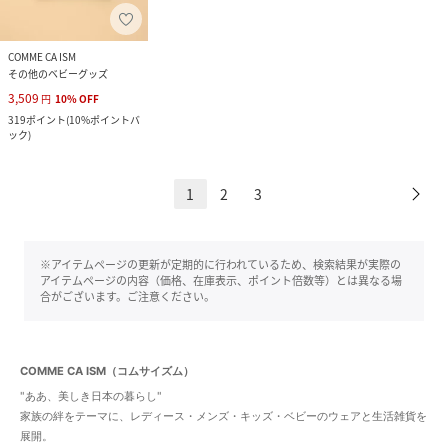
COMME CA ISM
その他のベビーグッズ
3,509
円
10
%
OFF
319
ポイント
(
10%ポイントバ
ック
)
1
2
3
※アイテムページの更新が定期的に行われているため、検索結果が実際の
アイテムページの内容（価格、在庫表示、ポイント倍数等）とは異なる場
合がございます。ご注意ください。
COMME CA ISM（コムサイズム）
"ああ、美しき日本の暮らし"
家族の絆をテーマに、レディース・メンズ・キッズ・ベビーのウェアと生活雑貨を
展開。