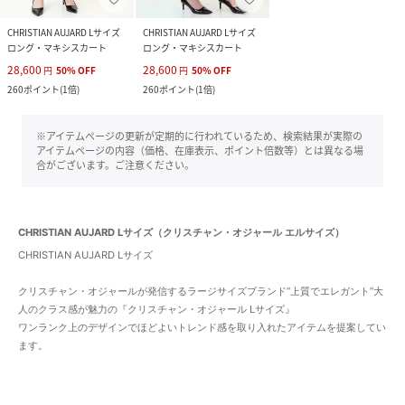
CHRISTIAN AUJARD Lサイズ
CHRISTIAN AUJARD Lサイズ
ロング・マキシスカート
ロング・マキシスカート
28,600
28,600
円
50
%
OFF
円
50
%
OFF
260
ポイント
(
1倍
)
260
ポイント
(
1倍
)
※アイテムページの更新が定期的に行われているため、検索結果が実際の
アイテムページの内容（価格、在庫表示、ポイント倍数等）とは異なる場
合がございます。ご注意ください。
CHRISTIAN AUJARD Lサイズ（クリスチャン・オジャール エルサイズ）
CHRISTIAN AUJARD Lサイズ
クリスチャン・オジャールが発信するラージサイズブランド“上質でエレガント”大
人のクラス感が魅力の『クリスチャン・オジャール Lサイズ』
ワンランク上のデザインでほどよいトレンド感を取り入れたアイテムを提案してい
ます。