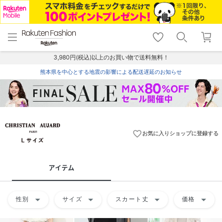
menu
home
search
favorite_border
shopping_cart
lock_outline
メニュー
トップ
検索
お気に入り
カート
ログイン
3,980円(税込)以上のお買い物で送料無料！
熊本県を中心とする地震の影響による配送遅延のお知らせ
favorite_border
お気に入りショップに登録する
アイテム
arrow_drop_down
arrow_drop_down
arrow_drop_down
arrow_drop_down
性別
サイズ
スカート丈
価格