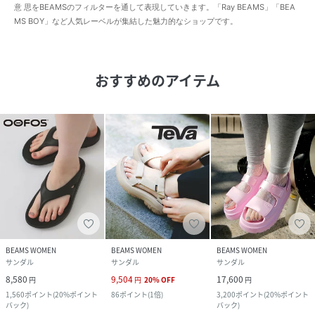
意 思をBEAMSのフィルターを通して表現していきます。「Ray BEAMS」「BEA
MS BOY」など人気レーベルが集結した魅力的なショップです。
おすすめのアイテム
BEAMS WOMEN
BEAMS WOMEN
BEAMS WOMEN
サンダル
サンダル
サンダル
8,580
9,504
17,600
円
円
20
%
OFF
円
1,560
ポイント
(
20%ポイント
86
ポイント
(
1倍
)
3,200
ポイント
(
20%ポイント
バック
)
バック
)