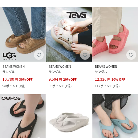
BEAMS WOMEN
BEAMS WOMEN
BEAMS WOMEN
サンダル
サンダル
サンダル
10,780
9,504
12,320
円
30
%
OFF
円
20
%
OFF
円
30
%
OFF
98
ポイント
(
1倍
)
86
ポイント
(
1倍
)
112
ポイント
(
1倍
)