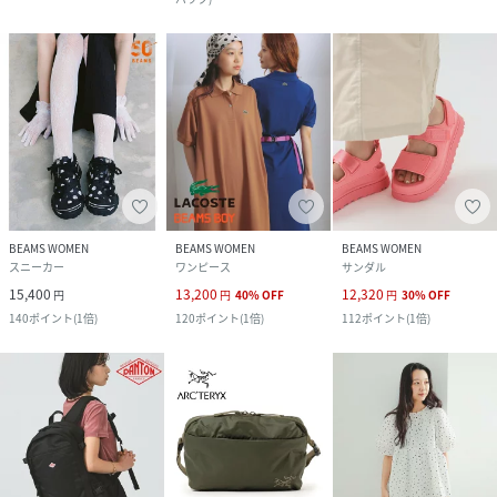
BEAMS WOMEN
BEAMS WOMEN
BEAMS WOMEN
スニーカー
ワンピース
サンダル
15,400
13,200
12,320
円
円
40
%
OFF
円
30
%
OFF
140
ポイント
(
1倍
)
120
ポイント
(
1倍
)
112
ポイント
(
1倍
)