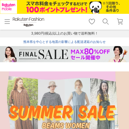
menu
home
search
favorite_border
shopping_cart
lock_outline
メニュー
トップ
検索
お気に入り
カート
ログイン
3,980円(税込)以上のお買い物で送料無料！
熊本県を中心とする地震の影響による配送遅延のお知らせ