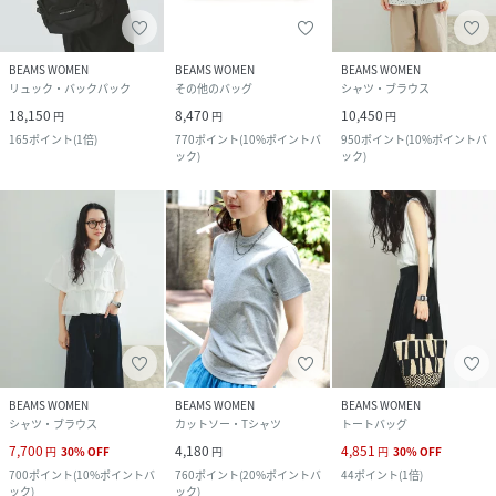
BEAMS WOMEN
BEAMS WOMEN
BEAMS WOMEN
リュック・バックパック
その他のバッグ
シャツ・ブラウス
18,150
8,470
10,450
円
円
円
165
ポイント
(
1倍
)
770
ポイント
(
10%ポイントバ
950
ポイント
(
10%ポイントバ
ック
)
ック
)
BEAMS WOMEN
BEAMS WOMEN
BEAMS WOMEN
シャツ・ブラウス
カットソー・Tシャツ
トートバッグ
7,700
4,180
4,851
円
30
%
OFF
円
円
30
%
OFF
700
ポイント
(
10%ポイントバ
760
ポイント
(
20%ポイントバ
44
ポイント
(
1倍
)
ック
)
ック
)