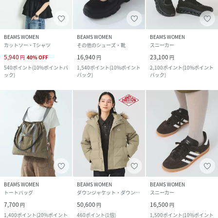
BEAMS WOMEN
BEAMS WOMEN
BEAMS WOMEN
カットソー・Tシャツ
その他のシューズ・靴
スニーカー
5,940
16,940
23,100
円
40
%
OFF
円
円
540
ポイント
(
10%ポイントバ
1,540
ポイント
(
10%ポイント
2,100
ポイント
(
10%ポイント
ック
)
バック
)
バック
)
BEAMS WOMEN
BEAMS WOMEN
BEAMS WOMEN
トートバッグ
ダウンジャケット・ダウンベスト
スニーカー
7,700
50,600
16,500
円
円
円
1,400
ポイント
(
20%ポイント
460
ポイント
(
1倍
)
1,500
ポイント
(
10%ポイント