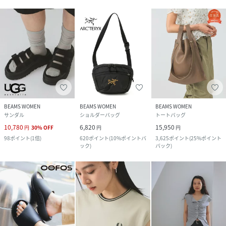
BEAMS WOMEN
BEAMS WOMEN
BEAMS WOMEN
サンダル
ショルダーバッグ
トートバッグ
10,780
6,820
15,950
円
30
%
OFF
円
円
98
ポイント
(
1倍
)
620
ポイント
(
10%ポイントバ
3,625
ポイント
(
25%ポイント
ック
)
バック
)