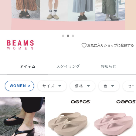
favorite_border
お気に入りショップに登録する
アイテム
スタイリング
お知らせ
arrow_drop_down
arrow_drop_down
arrow_drop_down
WOMEN
サイズ
価格
色
セ