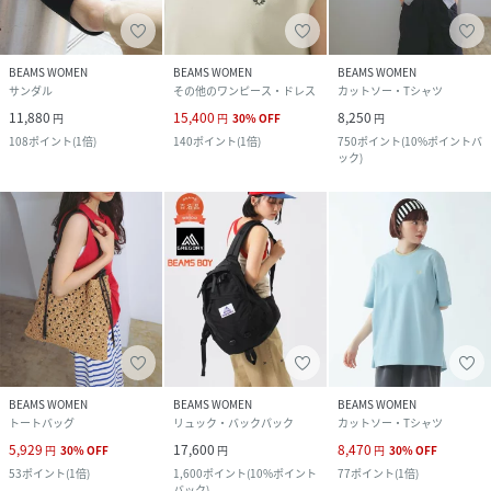
BEAMS WOMEN
BEAMS WOMEN
BEAMS WOMEN
サンダル
その他のワンピース・ドレス
カットソー・Tシャツ
11,880
15,400
8,250
円
円
30
%
OFF
円
108
ポイント
(
1倍
)
140
ポイント
(
1倍
)
750
ポイント
(
10%ポイントバ
ック
)
BEAMS WOMEN
BEAMS WOMEN
BEAMS WOMEN
トートバッグ
リュック・バックパック
カットソー・Tシャツ
5,929
17,600
8,470
円
30
%
OFF
円
円
30
%
OFF
53
ポイント
(
1倍
)
1,600
ポイント
(
10%ポイント
77
ポイント
(
1倍
)
バック
)