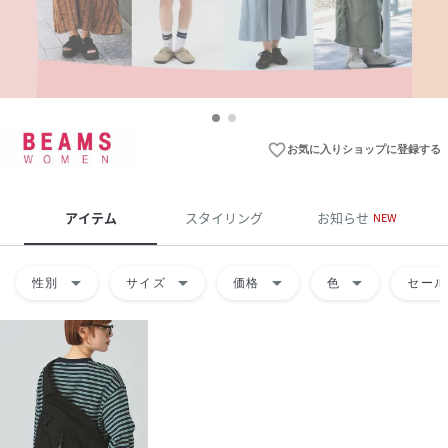
favorite_border
お気に入りショップに登録する
アイテム
スタイリング
お知らせ
NEW
arrow_drop_down
arrow_drop_down
arrow_drop_down
arrow_drop_down
性別
サイズ
価格
色
セール