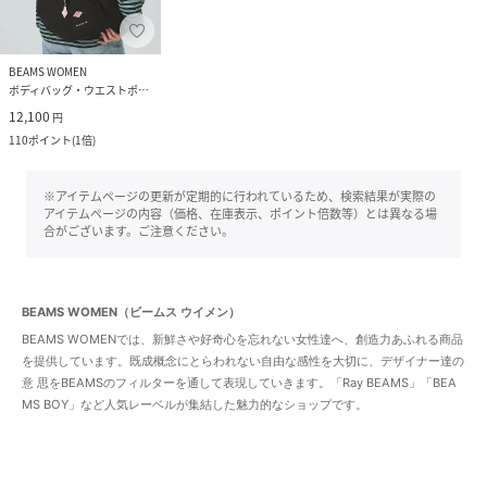
BEAMS WOMEN
ボディバッグ・ウエストポーチ
12,100
円
110
ポイント
(
1倍
)
※アイテムページの更新が定期的に行われているため、検索結果が実際の
アイテムページの内容（価格、在庫表示、ポイント倍数等）とは異なる場
合がございます。ご注意ください。
BEAMS WOMEN（ビームス ウイメン）
BEAMS WOMENでは、新鮮さや好奇心を忘れない女性達へ、創造力あふれる商品
を提供しています。既成概念にとらわれない自由な感性を大切に、デザイナー達の
意 思をBEAMSのフィルターを通して表現していきます。「Ray BEAMS」「BEA
MS BOY」など人気レーベルが集結した魅力的なショップです。