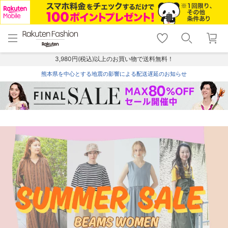
menu
home
search
favorite_border
shopping_cart
lock_outline
メニュー
トップ
検索
お気に入り
カート
ログイン
3,980円(税込)以上のお買い物で送料無料！
熊本県を中心とする地震の影響による配送遅延のお知らせ