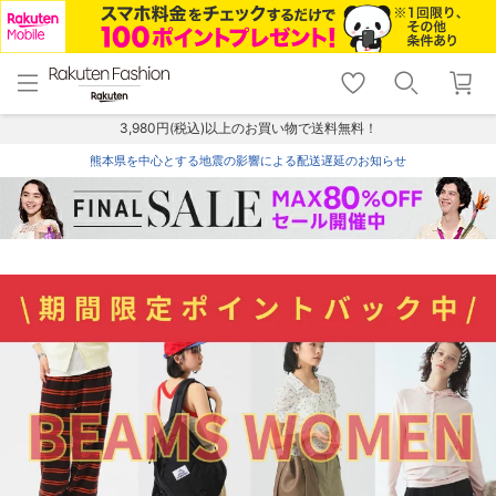
menu
home
search
favorite_border
shopping_cart
lock_outline
メニュー
トップ
検索
お気に入り
カート
ログイン
3,980円(税込)以上のお買い物で送料無料！
熊本県を中心とする地震の影響による配送遅延のお知らせ