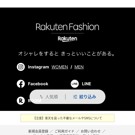
Instagram
WOMEN
/
MEN
Facebook
LINE
人気順
絞り込み
swap_vert
ROOM
【注意】楽天を装った不審なメールやSMSについて
新規会員登録
／
ご利用ガイド
／
お問い合わせ
／