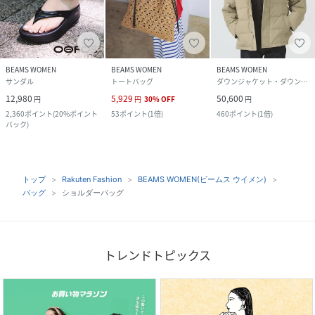
BEAMS WOMEN
BEAMS WOMEN
BEAMS WOMEN
サンダル
トートバッグ
ダウンジャケット・ダウンベスト
12,980
5,929
50,600
円
円
30
%
OFF
円
2,360
ポイント
(
20%ポイント
53
ポイント
(
1倍
)
460
ポイント
(
1倍
)
バック
)
トップ
Rakuten Fashion
BEAMS WOMEN(ビームス ウイメン)
バッグ
ショルダーバッグ
トレンドトピックス