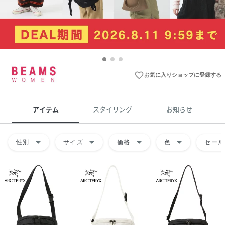
favorite_border
お気に入りショップに登録する
アイテム
スタイリング
お知らせ
arrow_drop_down
arrow_drop_down
arrow_drop_down
arrow_drop_down
性別
サイズ
価格
色
セール