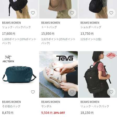
BEAMS WOMEN
BEAMS WOMEN
BEAMS WOMEN
リュック・バックパック
トートバッグ
ショルダーバッグ
17,600
15,950
13,750
円
円
円
1,600
ポイント
(
10%ポイント
3,625
ポイント
(
25%ポイント
125
ポイント
(
1倍
)
バック
)
バック
)
BEAMS WOMEN
BEAMS WOMEN
BEAMS WOMEN
その他のバッグ
サンダル
リュック・バックパック
8,470
9,504
18,150
円
円
20
%
OFF
円