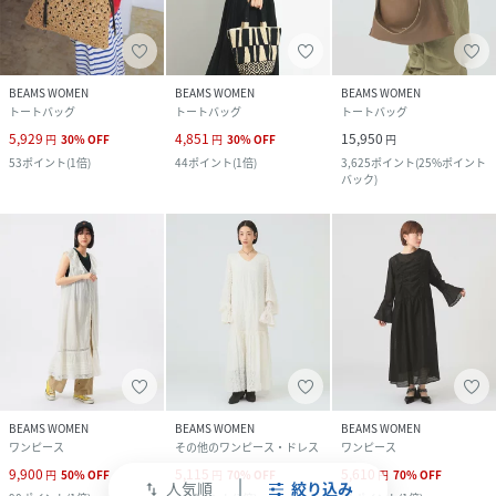
BEAMS WOMEN
BEAMS WOMEN
BEAMS WOMEN
トートバッグ
トートバッグ
トートバッグ
5,929
4,851
15,950
円
30
%
OFF
円
30
%
OFF
円
53
ポイント
(
1倍
)
44
ポイント
(
1倍
)
3,625
ポイント
(
25%ポイント
バック
)
BEAMS WOMEN
BEAMS WOMEN
BEAMS WOMEN
ワンピース
その他のワンピース・ドレス
ワンピース
9,900
5,115
5,610
円
50
%
OFF
円
70
%
OFF
円
70
%
OFF
人気順
絞り込み
swap_vert