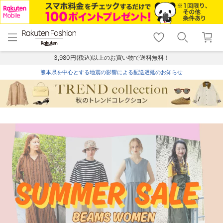
menu
home
search
favorite_border
shopping_cart
lock_outline
メニュー
トップ
検索
お気に入り
カート
ログイン
3,980円(税込)以上のお買い物で送料無料！
熊本県を中心とする地震の影響による配送遅延のお知らせ