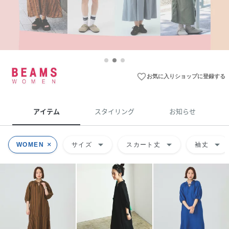
favorite_border
お気に入りショップに登録する
アイテム
スタイリング
お知らせ
arrow_drop_down
arrow_drop_down
arrow_drop_down
WOMEN
サイズ
スカート丈
袖丈