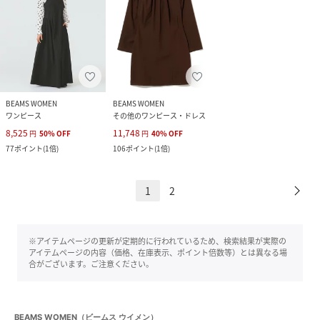
BEAMS WOMEN
BEAMS WOMEN
ワンピース
その他のワンピース・ドレス
8,525
11,748
円
50
%
OFF
円
40
%
OFF
77
ポイント
(
1倍
)
106
ポイント
(
1倍
)
1
2
※アイテムページの更新が定期的に行われているため、検索結果が実際の
アイテムページの内容（価格、在庫表示、ポイント倍数等）とは異なる場
合がございます。ご注意ください。
BEAMS WOMEN（ビームス ウイメン）