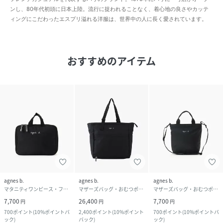
ンし、80年代初頭に日本上陸。流行に捉われることなく、着心地の良さやカッテ
ィングにこだわったエスプリ溢れる洋服は、世界中の人に長く愛されています。
おすすめのアイテム
agnes b.
agnes b.
agnes b.
マタニティワンピース・フォーマル
マザーズバッグ・おむつポーチ
マザーズバッグ・おむつポーチ
7,700
26,400
7,700
円
円
円
700
ポイント
(
10%ポイントバ
2,400
ポイント
(
10%ポイント
700
ポイント
(
10%ポイントバ
ック
)
バック
)
ック
)