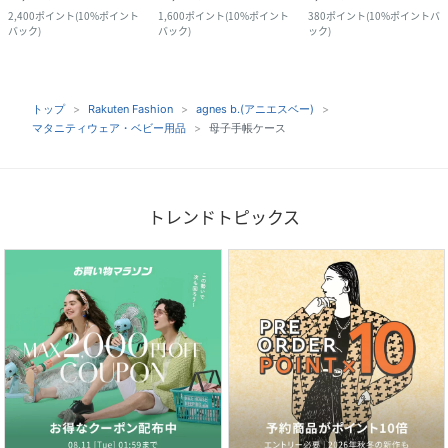
2,400
ポイント
(
10%ポイント
1,600
ポイント
(
10%ポイント
380
ポイント
(
10%ポイントバ
バック
)
バック
)
ック
)
トップ
Rakuten Fashion
agnes b.(アニエスベー)
マタニティウェア・ベビー用品
母子手帳ケース
トレンドトピックス