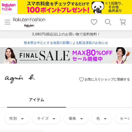
menu
home
search
favorite_border
shopping_cart
lock_outline
メニュー
トップ
検索
お気に入り
カート
ログイン
3,980円(税込)以上のお買い物で送料無料！
熊本県を中心とする地震の影響による配送遅延のお知らせ
favorite_border
お気に入りショップに登録する
アイテム
arrow_drop_down
arrow_drop_down
arrow_drop_down
arrow_drop_down
性別
サイズ
価格
色
セール