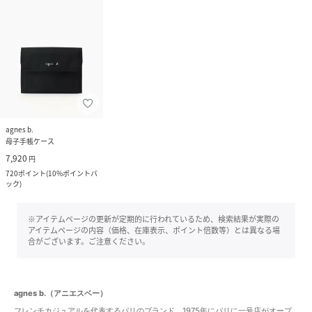
agnes b.
母子手帳ケース
7,920
円
720
ポイント
(
10%ポイントバ
ック
)
※アイテムページの更新が定期的に行われているため、検索結果が実際の
アイテムページの内容（価格、在庫表示、ポイント倍数等）とは異なる場
合がございます。ご注意ください。
agnes b.（アニエスベー）
フレンチカジュアルを代表するパリのブランド。1975年にパリに一号店がオープ