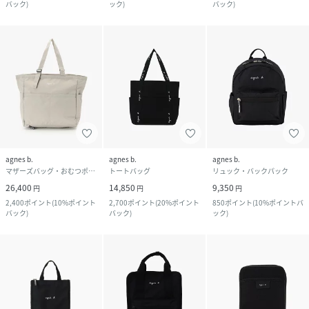
バック
)
ック
)
バック
)
agnes b.
agnes b.
agnes b.
マザーズバッグ・おむつポーチ
トートバッグ
リュック・バックパック
26,400
14,850
9,350
円
円
円
2,400
ポイント
(
10%ポイント
2,700
ポイント
(
20%ポイント
850
ポイント
(
10%ポイントバ
バック
)
バック
)
ック
)