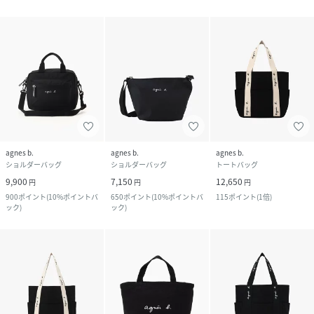
agnes b.
agnes b.
agnes b.
ショルダーバッグ
ショルダーバッグ
トートバッグ
9,900
7,150
12,650
円
円
円
900
ポイント
(
10%ポイントバ
650
ポイント
(
10%ポイントバ
115
ポイント
(
1倍
)
ック
)
ック
)