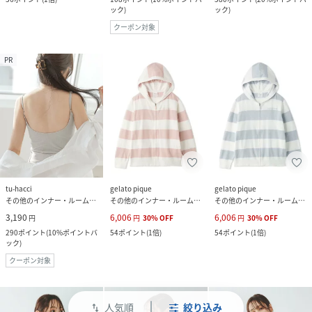
ック
)
ック
)
クーポン対象
PR
tu-hacci
gelato pique
gelato pique
その他のインナー・ルームウェア
その他のインナー・ルームウェア
その他のインナー・ルームウェア
3,190
6,006
6,006
円
円
30
%
OFF
円
30
%
OFF
290
ポイント
(
10%ポイントバ
54
ポイント
(
1倍
)
54
ポイント
(
1倍
)
ック
)
クーポン対象
人気順
絞り込み
swap_vert