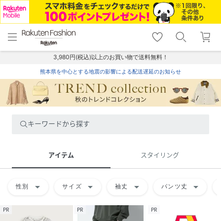
menu
home
search
favorite_border
shopping_cart
lock_outline
メニュー
トップ
検索
お気に入り
カート
ログイン
3,980円(税込)以上のお買い物で送料無料！
熊本県を中心とする地震の影響による配送遅延のお知らせ
キーワードから探す
アイテム
スタイリング
arrow_drop_down
arrow_drop_down
arrow_drop_down
arrow_drop_down
性別
サイズ
袖丈
パンツ丈
PR
PR
PR