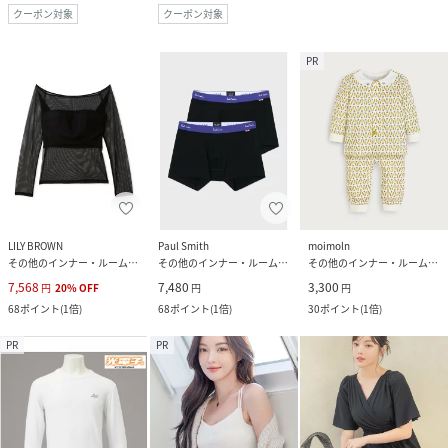
クーポン対象
クーポン対象
PR
LILY BROWN
Paul Smith
moimoln
その他のインナー・ルームウェア
その他のインナー・ルームウェア
その他のインナー・ルームウェア
7,568
7,480
3,300
円
20
%
OFF
円
円
68
ポイント
(
1倍
)
68
ポイント
(
1倍
)
30
ポイント
(
1倍
)
PR
PR