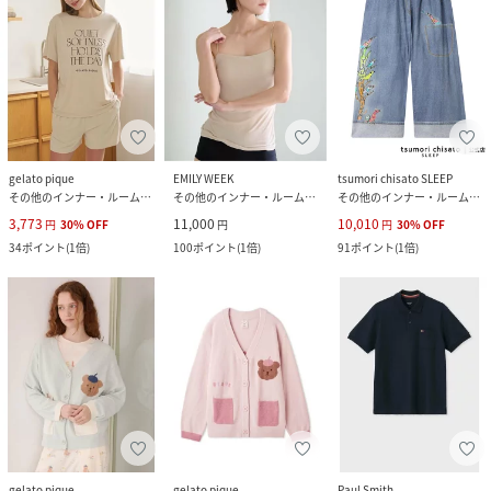
gelato pique
EMILY WEEK
tsumori chisato SLEEP
その他のインナー・ルームウェア
その他のインナー・ルームウェア
その他のインナー・ルームウェア
3,773
11,000
10,010
円
30
%
OFF
円
円
30
%
OFF
34
ポイント
(
1倍
)
100
ポイント
(
1倍
)
91
ポイント
(
1倍
)
gelato pique
gelato pique
Paul Smith