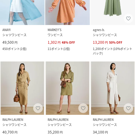
ANAYI
MARKEY’S
agnes b.
シャツワンピース
ワンピース
シャツワンピース
49,500
1,302
13,200
円
円
48
%
OFF
円
50
%
OFF
450
ポイント
(
1倍
)
11
ポイント
(
1倍
)
1,200
ポイント
(
10%ポイント
バック
)
RALPH LAUREN
RALPH LAUREN
RALPH LAUREN
シャツワンピース
シャツワンピース
シャツワンピース
40,700
35,200
34,100
円
円
円