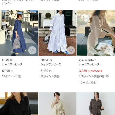
バック
)
CORNERS
CORNERS
miniministore
シャツワンピース
シャツワンピース
シャツワンピース
6,490
6,490
3,989
円
円
円
40
%
OFF
59
ポイント
(
1倍
)
59
ポイント
(
1倍
)
360
ポイント
(
1倍+9倍UP
)
クーポン対象