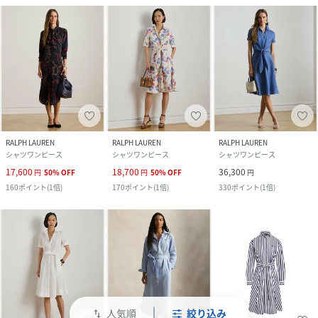
RALPH LAUREN
RALPH LAUREN
RALPH LAUREN
シャツワンピース
シャツワンピース
シャツワンピース
17,600
18,700
36,300
円
50
%
OFF
円
50
%
OFF
円
160
ポイント
(
1倍
)
170
ポイント
(
1倍
)
330
ポイント
(
1倍
)
人気順
絞り込み
swap_vert