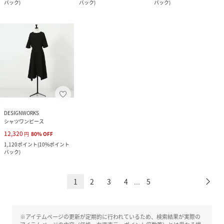
バック
)
バック
)
バック
)
DESIGNWORKS
シャツワンピース
12,320
円
80
%
OFF
1,120
ポイント
(
10%ポイント
バック
)
1
2
3
4
5
...
※アイテムページの更新が定期的に行われているため、検索結果が実際の