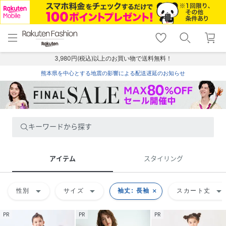
menu
home
search
favorite_border
shopping_cart
lock_outline
メニュー
トップ
検索
お気に入り
カート
ログイン
3,980円(税込)以上のお買い物で送料無料！
熊本県を中心とする地震の影響による配送遅延のお知らせ
キーワードから探す
アイテム
スタイリング
arrow_drop_down
arrow_drop_down
arrow_drop_down
性別
サイズ
袖丈: 長袖
スカート丈
PR
PR
PR