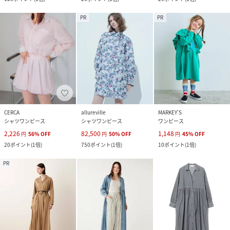
PR
PR
CERCA
allureville
MARKEY’S
シャツワンピース
シャツワンピース
ワンピース
2,226
82,500
1,148
円
56
%
OFF
円
50
%
OFF
円
45
%
OFF
20
ポイント
(
1倍
)
750
ポイント
(
1倍
)
10
ポイント
(
1倍
)
PR