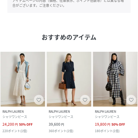
アイテムページの内容（価格、在庫表示、ポイント倍数等）とは異なる場
合がございます。ご注意ください。
おすすめのアイテム
RALPH LAUREN
RALPH LAUREN
RALPH LAUREN
シャツワンピース
シャツワンピース
シャツワンピース
24,200
39,600
19,800
円
50
%
OFF
円
円
50
%
OFF
220
ポイント
(
1倍
)
360
ポイント
(
1倍
)
180
ポイント
(
1倍
)