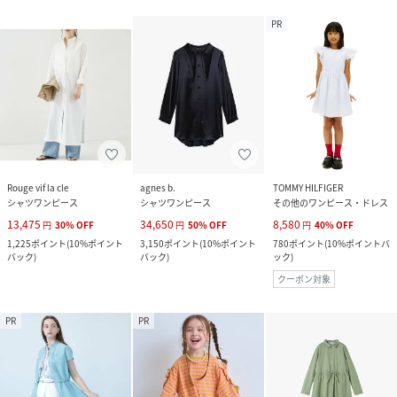
PR
Rouge vif la cle
agnes b.
TOMMY HILFIGER
シャツワンピース
シャツワンピース
その他のワンピース・ドレス
13,475
34,650
8,580
円
30
%
OFF
円
50
%
OFF
円
40
%
OFF
1,225
ポイント
(
10%ポイント
3,150
ポイント
(
10%ポイント
780
ポイント
(
10%ポイントバ
バック
)
バック
)
ック
)
クーポン対象
PR
PR