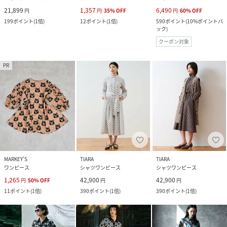
21,899
1,357
6,490
円
円
35
%
OFF
円
60
%
OFF
199
ポイント
(
1倍
)
12
ポイント
(
1倍
)
590
ポイント
(
10%ポイントバ
ック
)
クーポン対象
PR
MARKEY’S
TIARA
TIARA
ワンピース
シャツワンピース
シャツワンピース
1,265
42,900
42,900
円
50
%
OFF
円
円
11
ポイント
(
1倍
)
390
ポイント
(
1倍
)
390
ポイント
(
1倍
)