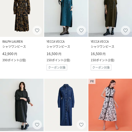
RALPH LAUREN
YECCA VECCA
YECCA VECCA
シャツワンピース
シャツワンピース
シャツワンピース
42,900
16,500
16,500
円
円
円
390
ポイント
(
1倍
)
150
ポイント
(
1倍
)
150
ポイント
(
1倍
)
クーポン対象
クーポン対象
PR