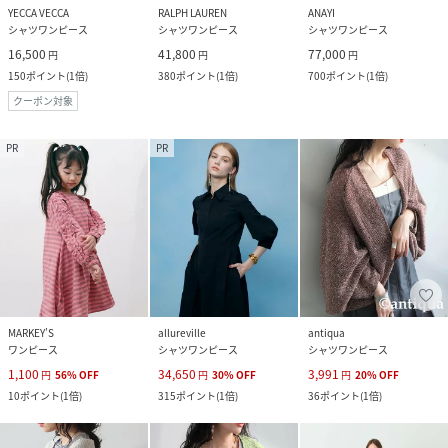
YECCA VECCA
RALPH LAUREN
ANAYI
シャツワンピース
シャツワンピース
シャツワンピース
16,500
41,800
77,000
円
円
円
150
ポイント
(
1倍
)
380
ポイント
(
1倍
)
700
ポイント
(
1倍
)
クーポン対象
PR
PR
MARKEY’S
allureville
antiqua
ワンピース
シャツワンピース
シャツワンピース
1,100
34,650
3,991
円
56
%
OFF
円
30
%
OFF
円
20
%
OFF
10
ポイント
(
1倍
)
315
ポイント
(
1倍
)
36
ポイント
(
1倍
)