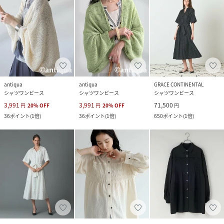
antiqua
antiqua
GRACE CONTINENTAL
シャツワンピース
シャツワンピース
シャツワンピース
3,991
3,991
71,500
円
20
%
OFF
円
20
%
OFF
円
36
ポイント
(
1倍
)
36
ポイント
(
1倍
)
650
ポイント
(
1倍
)