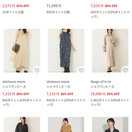
1,573
71,500
7,315
円
35
%
OFF
円
円
30
%
OFF
14
ポイント
(
1倍
)
650
ポイント
(
1倍
)
665
ポイント
(
10%ポイントバ
ック
)
abahouse mavie
abahouse mavie
Rouge vif la cle
シャツワンピース
シャツワンピース
シャツワンピース
7,315
7,315
16,086
円
30
%
OFF
円
30
%
OFF
円
35
%
OFF
665
ポイント
(
10%ポイントバ
665
ポイント
(
10%ポイントバ
1,462
ポイント
(
10%ポイント
ック
)
ック
)
バック
)