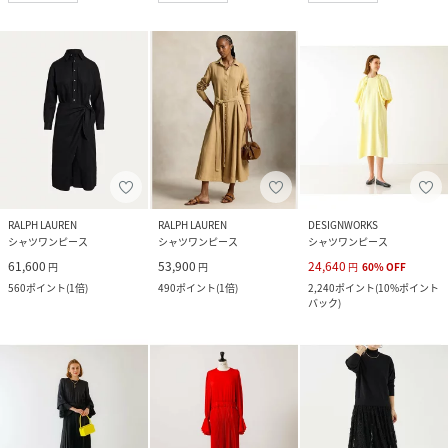
RALPH LAUREN
RALPH LAUREN
DESIGNWORKS
シャツワンピース
シャツワンピース
シャツワンピース
61,600
53,900
24,640
円
円
円
60
%
OFF
560
ポイント
(
1倍
)
490
ポイント
(
1倍
)
2,240
ポイント
(
10%ポイント
バック
)