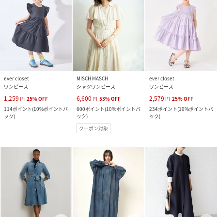
ever closet
MISCH MASCH
ever closet
ワンピース
シャツワンピース
ワンピース
1,259
6,600
2,579
円
25
%
OFF
円
53
%
OFF
円
25
%
OFF
114
ポイント
(
10%ポイントバ
600
ポイント
(
10%ポイントバ
234
ポイント
(
10%ポイントバ
ック
)
ック
)
ック
)
クーポン対象