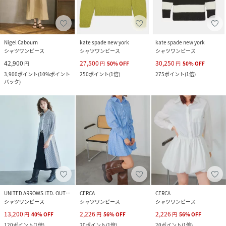
Nigel Cabourn
kate spade new york
kate spade new york
シャツワンピース
シャツワンピース
シャツワンピース
42,900
27,500
30,250
円
円
50
%
OFF
円
50
%
OFF
3,900
ポイント
(
10%ポイント
250
ポイント
(
1倍
)
275
ポイント
(
1倍
)
バック
)
UNITED ARROWS LTD. OUTLET
CERCA
CERCA
シャツワンピース
シャツワンピース
シャツワンピース
13,200
2,226
2,226
円
40
%
OFF
円
56
%
OFF
円
56
%
OFF
120
ポイント
(
1倍
)
20
ポイント
(
1倍
)
20
ポイント
(
1倍
)