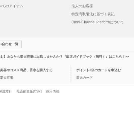
べてのアイテム
法人のお客様
特定商取引法に基づく表記
Omni-Channel Platformについて
い合わせ一覧
o1!】あなたも楽天市場に出店しませんか？『出店ガイドブック（無料）』はこちら！>>
美容やコスメ商品、香水を購入する
ポイント2倍のカードを申込む
楽天市場
楽天カード
保護方針
社会的責任[CSR]
採用情報