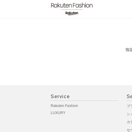
指
Service
S
Rakuten Fashion
ブ
LUXURY
シ
カ
セ