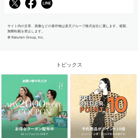
サイト内の文章、画像などの著作物は楽天グループ株式会社に属します。複製、
2026.07.03
無断転載を禁止します。
梅雨から真夏まで大活躍！水陸両用パンツを日常に
© Rakuten Group, Inc.
トピックス
2026.06.26
紫外線＆冷房対策にも！いま欲しいのは、サマーカーディガン