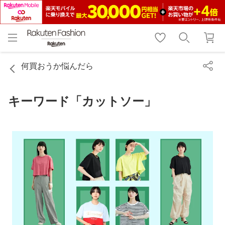
menu
home
search
favorite_border
shopping_cart
lock_outline
メニュー
トップ
検索
お気に入り
カート
ログイン
何買おうか悩んだら
キーワード「カットソー」