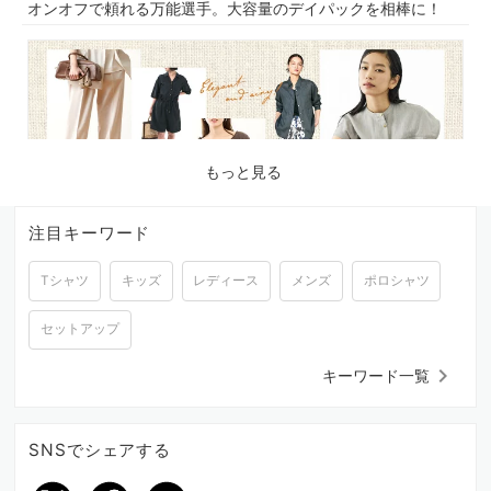
オンオフで頼れる万能選手。大容量のデイパックを相棒に！
もっと見る
注目キーワード
Tシャツ
キッズ
レディース
メンズ
ポロシャツ
2026.07.17
品よく涼しく。夏に心地よいリネン素材の服
セットアップ
keyboard_arrow_right
キーワード一覧
SNSでシェアする