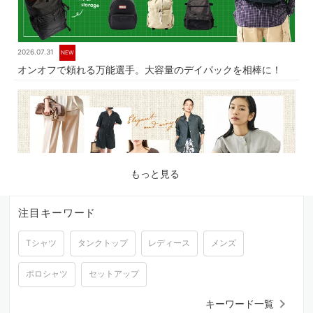
2026.07.31
NEW
オンオフで頼れる万能選手。大容量のデイパックを相棒に！
もっと見る
注目キーワード
Tシャツ
タンクトップ
レディース
メンズ
2026.07.17
品よく涼しく。夏に心地よいリネン素材の服
ポロシャツ
セットアップ
keyboard_arrow_right
キーワード一覧