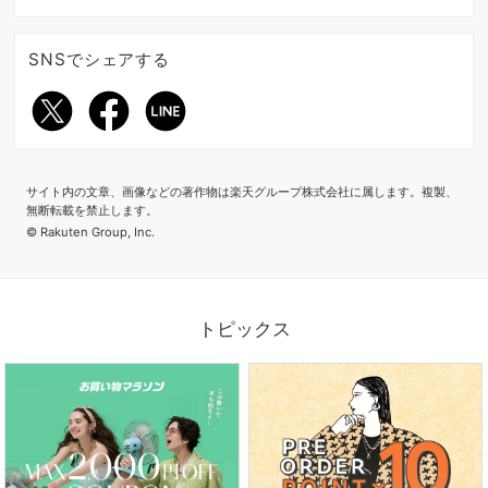
SNSでシェアする
サイト内の文章、画像などの著作物は楽天グループ株式会社に属します。複製、
2026.07.03
無断転載を禁止します。
梅雨から真夏まで大活躍！水陸両用パンツを日常に
© Rakuten Group, Inc.
トピックス