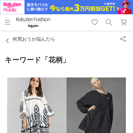
menu
home
search
favorite_border
shopping_cart
lock_outline
メニュー
トップ
検索
お気に入り
カート
ログイン
何買おうか悩んだら
キーワード「花柄」