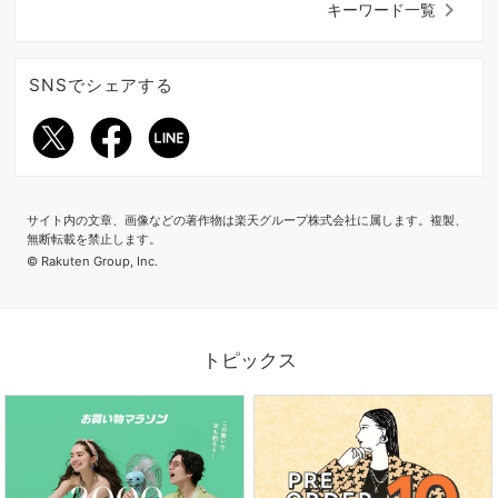
keyboard_arrow_right
キーワード一覧
SNSでシェアする
サイト内の文章、画像などの著作物は楽天グループ株式会社に属します。複製、
無断転載を禁止します。
© Rakuten Group, Inc.
2026.07.03
梅雨から真夏まで大活躍！水陸両用パンツを日常に
トピックス