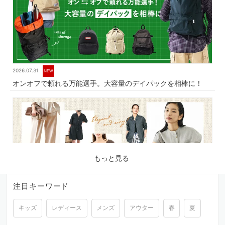
2026.07.31
NEW
オンオフで頼れる万能選手。大容量のデイパックを相棒に！
もっと見る
注目キーワード
キッズ
レディース
メンズ
アウター
春
夏
2026.07.17
品よく涼しく。夏に心地よいリネン素材の服