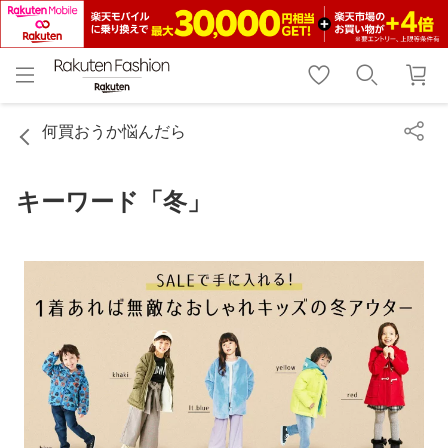
menu
home
search
favorite_border
shopping_cart
lock_outline
メニュー
トップ
検索
お気に入り
カート
ログイン
何買おうか悩んだら
キーワード「冬」