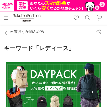
menu
home
search
favorite_border
shopping_cart
lock_outline
メニュー
トップ
検索
お気に入り
カート
ログイン
何買おうか悩んだら
キーワード「レディース」