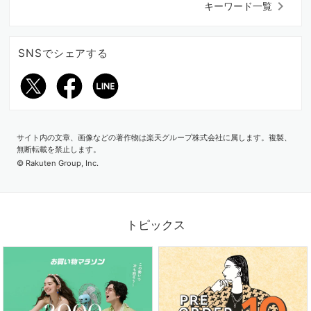
keyboard_arrow_right
キーワード一覧
SNSでシェアする
サイト内の文章、画像などの著作物は楽天グループ株式会社に属します。複製、
2026.06.26
無断転載を禁止します。
紫外線＆冷房対策にも！いま欲しいのは、サマーカーディガン
© Rakuten Group, Inc.
トピックス