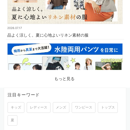
2026.07.17
品よく涼しく。夏に心地よいリネン素材の服
もっと見る
注目キーワード
キッズ
レディース
メンズ
ワンピース
トップス
2026.07.03
梅雨から真夏まで大活躍！水陸両用パンツを日常に
夏